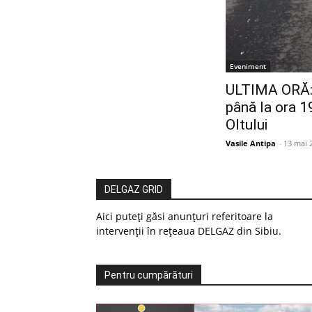
Eveniment
ULTIMA ORĂ: 
până la ora 1
Oltului
Vasile Antipa
-
13 mai 
DELGAZ GRID
Aici puteți găsi anunțuri referitoare la
intervenții în rețeaua DELGAZ din Sibiu.
Pentru cumpărături