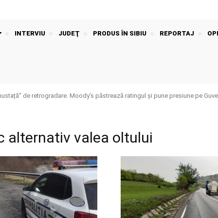
INTERVIU
JUDEŢ
PRODUS ÎN SIBIU
REPORTAJ
OPI
stață” de retrogradare. Moody’s păstrează ratingul și pune presiune pe Guver
c alternativ valea oltului