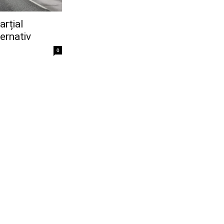
arțial
ternativ
0