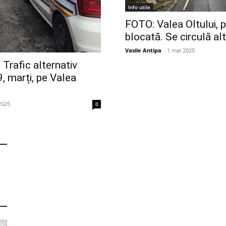
Info utile
FOTO: Valea Oltului, p
blocată. Se circulă al
Vasile Antipa
-
1 mai 2020
Trafic alternativ
9, marți, pe Valea
2025
0