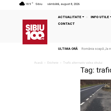
C
18.9
Sibiu
sâmbătă, august 8, 2026
ACTUALITATE
INFO UTILE
CONTACT
ULTIMA ORĂ
România scapă „la mu
Acasă
Etichete
Trafic alternativ valea oltului
Tag: trafi