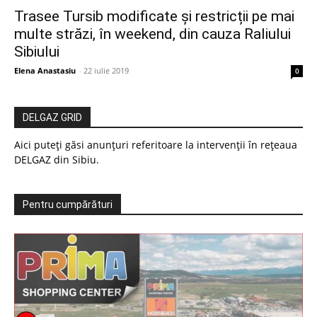
Trasee Tursib modificate și restricții pe mai
multe străzi, în weekend, din cauza Raliului
Sibiului
Elena Anastasiu
-
22 iulie 2019
0
DELGAZ GRID
Aici puteți găsi anunțuri referitoare la intervenții în rețeaua
DELGAZ din Sibiu.
Pentru cumpărături