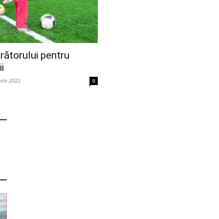
ătorului pentru
i
rie 2022
0