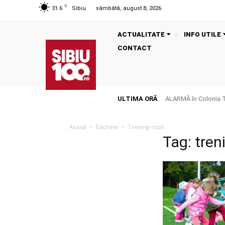
C
31.6
Sibiu
sâmbătă, august 8, 2026
ACTUALITATE
INFO UTILE
CONTACT
ULTIMA ORĂ
ALARMĂ în Colonia Tălm
Acasă
Etichete
Trening copii
Tag: tren