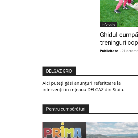
Info utile
Ghidul cumpăr
treninguri copi
Publicitate
-
21 octomb
DELGAZ GRID
Aici puteți găsi anunțuri referitoare la
intervenții în rețeaua DELGAZ din Sibiu.
Pentru cumpărături