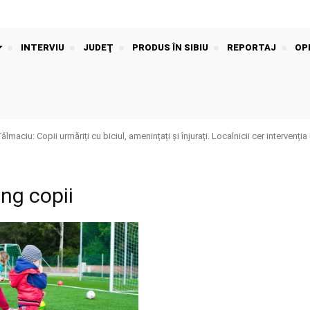
INTERVIU
JUDEŢ
PRODUS ÎN SIBIU
REPORTAJ
OPI
aciu: Copii urmăriți cu biciul, amenințați și înjurați. Localnicii cer intervenția 
ing copii