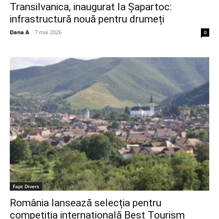
Transilvanica, inaugurat la Șapartoc:
infrastructură nouă pentru drumeți
Dana A
-
7 mai 2026
0
Fapt Divers
România lansează selecția pentru
competiția internațională Best Tourism