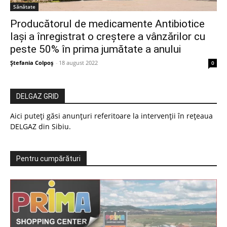
Sănătate
Producătorul de medicamente Antibiotice
Iași a înregistrat o creștere a vânzărilor cu
peste 50% în prima jumătate a anului
Ștefania Colpoș
-
18 august 2022
0
DELGAZ GRID
Aici puteți găsi anunțuri referitoare la intervenții în rețeaua
DELGAZ din Sibiu.
Pentru cumpărături