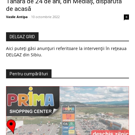
Tânără de 24 de ani, din Mediaș, dispărută
de acasă
Vasile Antipa
-
10 octombrie 2022
0
DELGAZ GRID
Aici puteți găsi anunțuri referitoare la intervenții în rețeaua
DELGAZ din Sibiu.
Pentru cumpărături