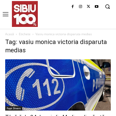
Acasă
Etichete
Vasiu monica victoria disparuta medias
Tag: vasiu monica victoria disparuta
medias
Fapt Divers