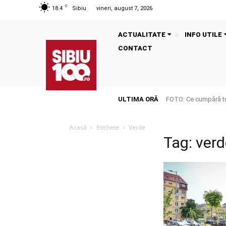
C
18.4
Sibiu
vineri, august 7, 2026
ACTUALITATE
INFO UTILE
CONTACT
ULTIMA ORĂ
FOTO: Ce cumpără tu
Acasă
Etichete
Verde
Tag: ver