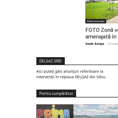
Administrație
FOTO Zonă ve
amenajată în 
Vasile Antipa
-
10 iuni
DELGAZ GRID
Aici puteți găsi anunțuri referitoare la
intervenții în rețeaua DELGAZ din Sibiu.
Pentru cumpărături