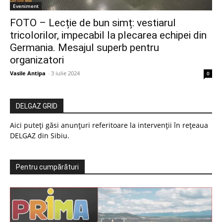
Eveniment
FOTO – Lecție de bun simț: vestiarul
tricolorilor, impecabil la plecarea echipei din
Germania. Mesajul superb pentru
organizatori
Vasile Antipa
-
3 iulie 2024
0
DELGAZ GRID
Aici puteți găsi anunțuri referitoare la intervenții în rețeaua
DELGAZ din Sibiu.
Pentru cumpărături