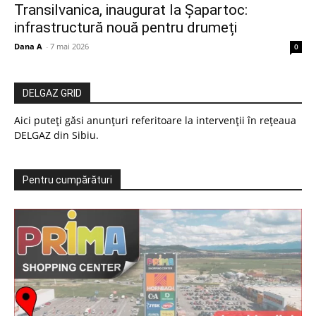
Transilvanica, inaugurat la Șapartoc:
infrastructură nouă pentru drumeți
Dana A
-
7 mai 2026
0
DELGAZ GRID
Aici puteți găsi anunțuri referitoare la intervenții în rețeaua
DELGAZ din Sibiu.
Pentru cumpărături