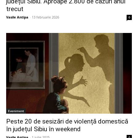
județul Sibiu. Aproape 2.800 de cazuri anul
trecut
Vasile Antipa
-
13 februarie 2026
0
Eveniment
Peste 20 de sesizări de violență domestică
în județul Sibiu în weekend
Vasile Antipa
-
1 iulie 2025
0