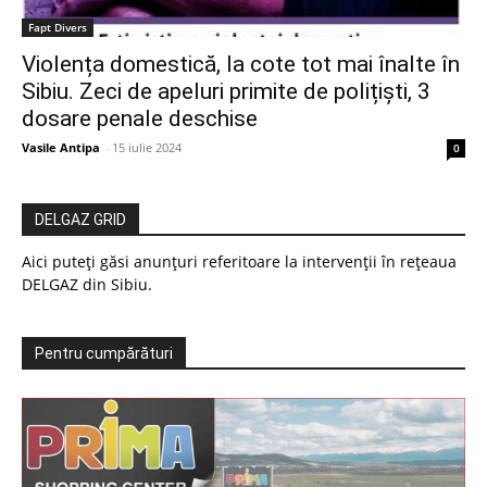
Fapt Divers
Violența domestică, la cote tot mai înalte în
Sibiu. Zeci de apeluri primite de polițiști, 3
dosare penale deschise
Vasile Antipa
-
15 iulie 2024
0
DELGAZ GRID
Aici puteți găsi anunțuri referitoare la intervenții în rețeaua
DELGAZ din Sibiu.
Pentru cumpărături