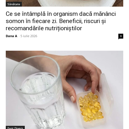
Sănătate
Ce se întâmplă în organism dacă mănânci
somon în fiecare zi. Beneficii, riscuri și
recomandările nutriționiștilor
Dana A
-
5 iulie 2026
0
Fapt Divers