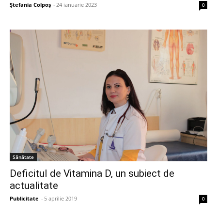
Ștefania Colpoș
-
24 ianuarie 2023
0
Sănătate
Deficitul de Vitamina D, un subiect de
actualitate
Publicitate
-
5 aprilie 2019
0