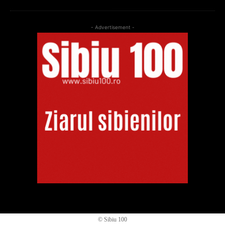
- Advertisement -
© Sibiu 100