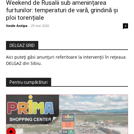
Weekend de Rusalii sub amenințarea
furtunilor: temperaturi de vară, grindină și
ploi torențiale
Vasile Antipa
-
29 mai 2026
0
DELGAZ GRID
Aici puteți găsi anunțuri referitoare la intervenții în rețeaua
DELGAZ din Sibiu.
Pentru cumpărături