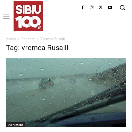
Acasă
Etichete
Vremea Rusalii
Tag: vremea Rusalii
Eveniment