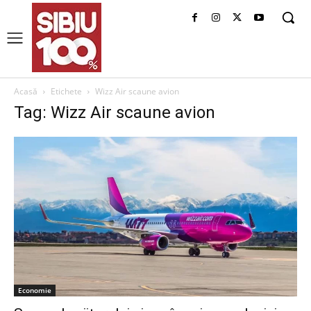
Acasă
Etichete
Wizz Air scaune avion
Tag: Wizz Air scaune avion
Economie