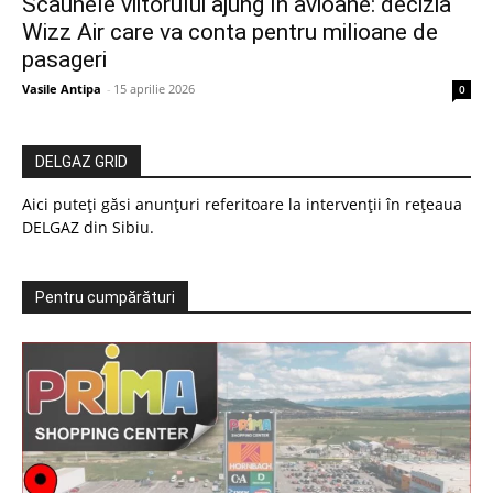
Scaunele viitorului ajung în avioane: decizia
Wizz Air care va conta pentru milioane de
pasageri
Vasile Antipa
-
15 aprilie 2026
0
DELGAZ GRID
Aici puteți găsi anunțuri referitoare la intervenții în rețeaua
DELGAZ din Sibiu.
Pentru cumpărături