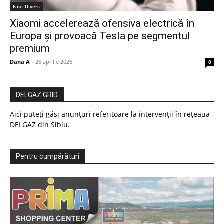
Fapt Divers
Xiaomi accelerează ofensiva electrică în
Europa și provoacă Tesla pe segmentul
premium
Dana A
-
26 aprilie 2026
0
DELGAZ GRID
Aici puteți găsi anunțuri referitoare la intervenții în rețeaua
DELGAZ din Sibiu.
Pentru cumpărături