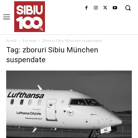
Acasă
Etichete
Zboruri Sibiu München suspendate
Tag: zboruri Sibiu München
suspendate