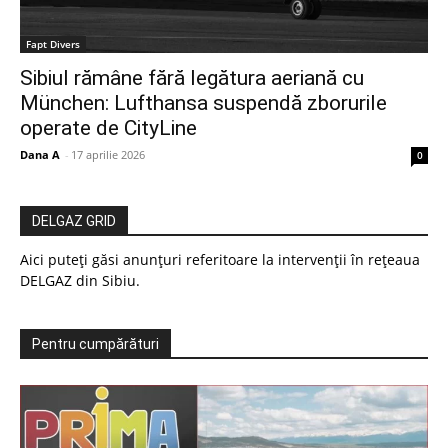
Fapt Divers
Sibiul rămâne fără legătura aeriană cu
München: Lufthansa suspendă zborurile
operate de CityLine
Dana A
-
17 aprilie 2026
0
DELGAZ GRID
Aici puteți găsi anunțuri referitoare la intervenții în rețeaua
DELGAZ din Sibiu.
Pentru cumpărături