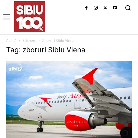
Acasă
Etichete
Zboruri Sibiu Viena
Tag: zboruri Sibiu Viena