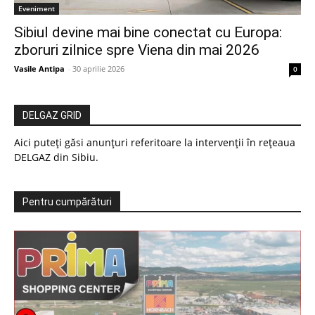
Eveniment
Sibiul devine mai bine conectat cu Europa:
zboruri zilnice spre Viena din mai 2026
Vasile Antipa
-
30 aprilie 2026
0
DELGAZ GRID
Aici puteți găsi anunțuri referitoare la intervenții în rețeaua
DELGAZ din Sibiu.
Pentru cumpărături