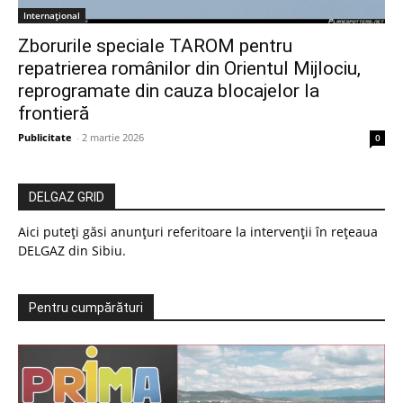
Internațional
Zborurile speciale TAROM pentru
repatrierea românilor din Orientul Mijlociu,
reprogramate din cauza blocajelor la
frontieră
Publicitate
-
2 martie 2026
0
DELGAZ GRID
Aici puteți găsi anunțuri referitoare la intervenții în rețeaua
DELGAZ din Sibiu.
Pentru cumpărături