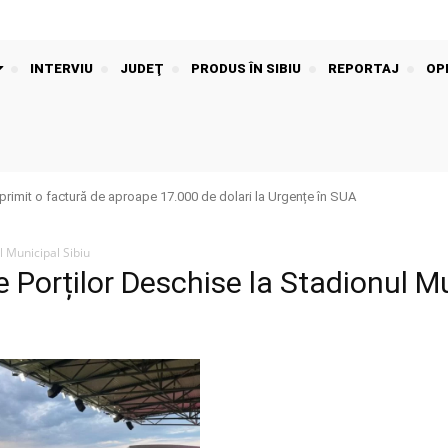
INTERVIU
JUDEŢ
PRODUS ÎN SIBIU
REPORTAJ
OPI
rimit o factură de aproape 17.000 de dolari la Urgențe în SUA
l Municipal Sibiu
le Porților Deschise la Stadionul M