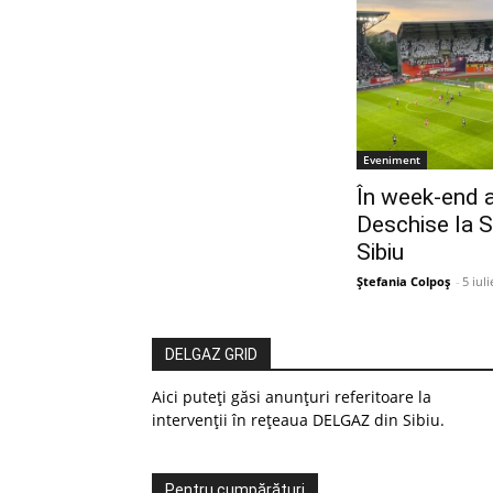
Eveniment
În week-end a
Deschise la S
Sibiu
Ștefania Colpoș
-
5 iul
DELGAZ GRID
Aici puteți găsi anunțuri referitoare la
intervenții în rețeaua DELGAZ din Sibiu.
Pentru cumpărături