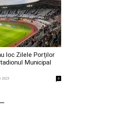
u loc Zilele Porților
tadionul Municipal
ie 2023
0