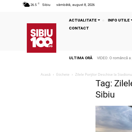
C
26.5
Sibiu
sâmbătă, august 8, 2026
ACTUALITATE
INFO UTILE
CONTACT
ULTIMA ORĂ
VIDEO: O româncă a p
Acasă
Etichete
Zilele Porților Deschise la Stadionu
Tag: Zile
Sibiu