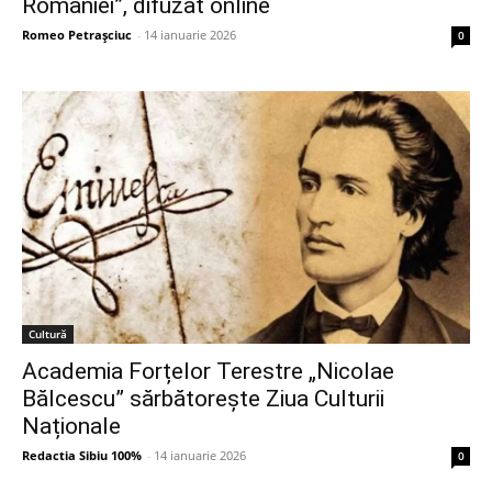
României”, difuzat online
Romeo Petrașciuc
-
14 ianuarie 2026
0
Cultură
Academia Forțelor Terestre „Nicolae
Bălcescu” sărbătorește Ziua Culturii
Naționale
Redactia Sibiu 100%
-
14 ianuarie 2026
0