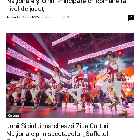
Naționale și Unirii Principatelor Române la
nivel de județ
Redactia Sibiu 100%
-
14 ianuarie 2026
0
Cultură
Junii Sibiului marchează Ziua Culturii
Naționale prin spectacolul „Sufletul