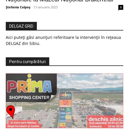
Ștefania Colpoș
-
13 ianuarie 2023
0
DELGAZ GRID
Aici puteți găsi anunțuri referitoare la intervenții în rețeaua
DELGAZ din Sibiu.
Pentru cumpărături