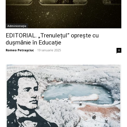
Administrație
EDITORIAL. „Trenulețul” oprește cu
dușmănie în Educație
Romeo Petrașciuc
-
19 ianuarie 2025
0