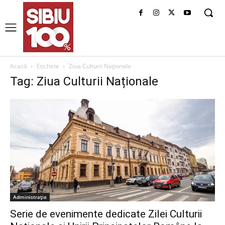
Acasă
Etichete
Ziua Culturii Naționale
Tag: Ziua Culturii Naționale
Administrație
Serie de evenimente dedicate Zilei Culturii