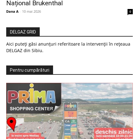
Național Brukenthal
Dana A
-
10 mai 2026
0
DELGAZ GRID
Aici puteți găsi anunțuri referitoare la intervenții în rețeaua
DELGAZ din Sibiu.
Pentru cumpărături