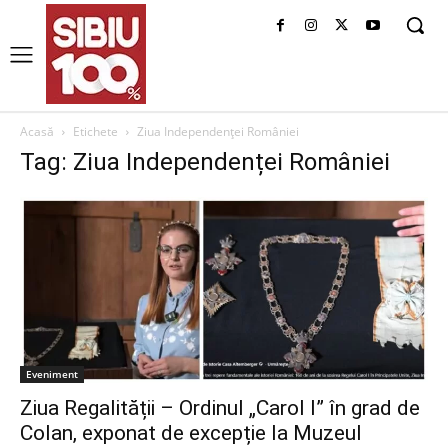
Acasă
Etichete
Ziua Independenței României
Tag: Ziua Independenței României
Eveniment
Ziua Regalității – Ordinul „Carol I” în grad de
Colan, exponat de excepție la Muzeul