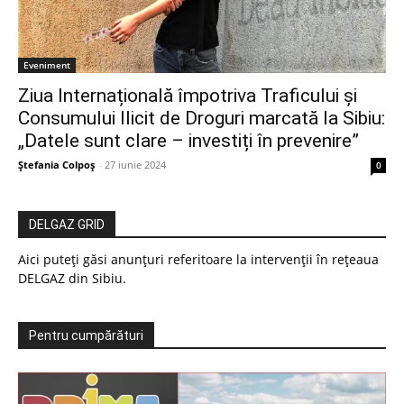
Eveniment
Ziua Internațională împotriva Traficului și
Consumului Ilicit de Droguri marcată la Sibiu:
„Datele sunt clare – investiți în prevenire”
Ștefania Colpoș
-
27 iunie 2024
0
DELGAZ GRID
Aici puteți găsi anunțuri referitoare la intervenții în rețeaua
DELGAZ din Sibiu.
Pentru cumpărături