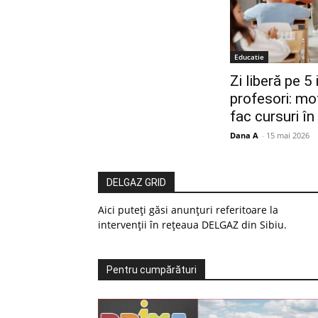
Educatie
Zi liberă pe 5 
profesori: mo
fac cursuri î
Dana A
-
15 mai 2026
DELGAZ GRID
Aici puteți găsi anunțuri referitoare la
intervenții în rețeaua DELGAZ din Sibiu.
Pentru cumpărături