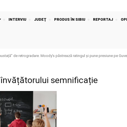
INTERVIU
JUDEŢ
PRODUS ÎN SIBIU
REPORTAJ
OPI
stață” de retrogradare. Moody’s păstrează ratingul și pune presiune pe Guver
 învățătorului semnificație