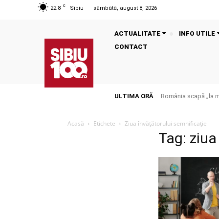
C
22.8
Sibiu
sâmbătă, august 8, 2026
ACTUALITATE
INFO UTILE
CONTACT
ULTIMA ORĂ
România scapă „la mu
Acasă
Etichete
Ziua învățătorului semnificație
Tag: ziua