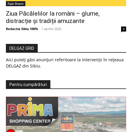
Fapt Divers
Ziua Păcălelilor la români – glume,
distracție și tradiții amuzante
Redactia Sibiu 100%
-
1 aprilie 2026
0
DELGAZ GRID
Aici puteți găsi anunțuri referitoare la intervenții în rețeaua
DELGAZ din Sibiu.
Pentru cumpărături