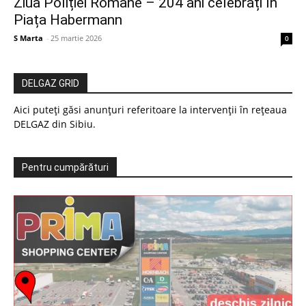
Ziua Poliției Române – 204 ani celebrați în
Piața Habermann
S Marta
-
25 martie 2026
0
DELGAZ GRID
Aici puteți găsi anunțuri referitoare la intervenții în rețeaua
DELGAZ din Sibiu.
Pentru cumpărături