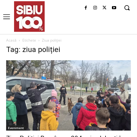
Acasă
Etichete
Ziua poliției
Tag: ziua poliției
Eveniment