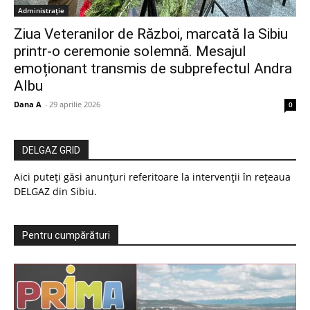
Administrație
Ziua Veteranilor de Război, marcată la Sibiu
printr-o ceremonie solemnă. Mesajul
emoționant transmis de subprefectul Andra
Albu
Dana A
-
29 aprilie 2026
0
DELGAZ GRID
Aici puteți găsi anunțuri referitoare la intervenții în rețeaua
DELGAZ din Sibiu.
Pentru cumpărături