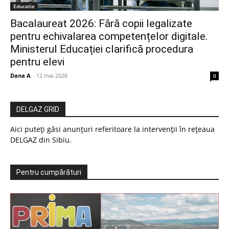
Educatie
Bacalaureat 2026: Fără copii legalizate
pentru echivalarea competențelor digitale.
Ministerul Educației clarifică procedura
pentru elevi
Dana A
-
12 mai 2026
0
DELGAZ GRID
Aici puteți găsi anunțuri referitoare la intervenții în rețeaua
DELGAZ din Sibiu.
Pentru cumpărături