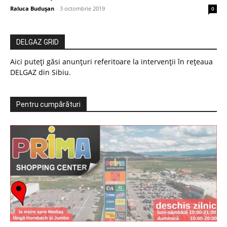
Raluca Buduşan
-
3 octombrie 2019
0
DELGAZ GRID
Aici puteți găsi anunțuri referitoare la intervenții în rețeaua
DELGAZ din Sibiu.
Pentru cumpărături