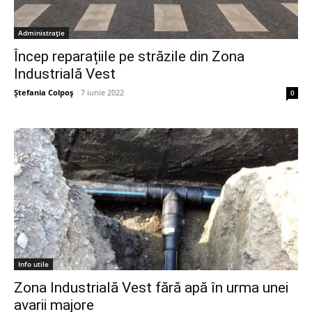
Administrație
Încep reparațiile pe străzile din Zona
Industrială Vest
Ștefania Colpoș
-
7 iunie 2022
0
Info utile
Zona Industrială Vest fără apă în urma unei
avarii majore