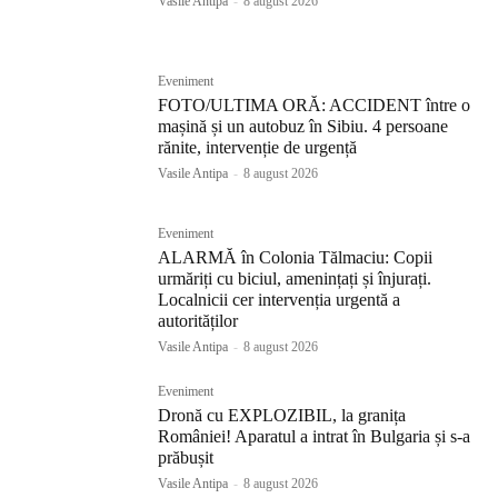
Vasile Antipa
-
8 august 2026
Eveniment
FOTO/ULTIMA ORĂ: ACCIDENT între o
mașină și un autobuz în Sibiu. 4 persoane
rănite, intervenție de urgență
Vasile Antipa
-
8 august 2026
Eveniment
ALARMĂ în Colonia Tălmaciu: Copii
urmăriți cu biciul, amenințați și înjurați.
Localnicii cer intervenția urgentă a
autorităților
Vasile Antipa
-
8 august 2026
Eveniment
Dronă cu EXPLOZIBIL, la granița
României! Aparatul a intrat în Bulgaria și s-a
prăbușit
Vasile Antipa
-
8 august 2026