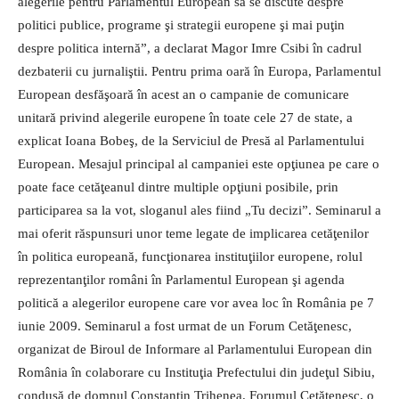
alegerile pentru Parlamentul European să se discute despre
politici publice, programe şi strategii europene şi mai puţin
despre politica internă”, a declarat Magor Imre Csibi în cadrul
dezbaterii cu jurnaliştii. Pentru prima oară în Europa, Parlamentul
European desfăşoară în acest an o campanie de comunicare
unitară privind alegerile europene în toate cele 27 de state, a
explicat Ioana Bobeş, de la Serviciul de Presă al Parlamentului
European. Mesajul principal al campaniei este opţiunea pe care o
poate face cetăţeanul dintre multiple opţiuni posibile, prin
participarea sa la vot, sloganul ales fiind „Tu decizi”. Seminarul a
mai oferit răspun­suri unor teme legate de implicarea cetăţenilor
în politica europeană, funcţionarea instituţiilor europene, rolul
reprezentanţilor români în Parlamentul European şi agenda
politică a alegerilor europene care vor avea loc în România pe 7
iunie 2009. Seminarul a fost urmat de un Forum Cetăţenesc,
organizat de Biroul de Informare al Parlamentului European din
România în colaborare cu Instituţia Prefectului din judeţul Sibiu,
condusă de domnul Constantin Trihenea. Forumul Cetăţenesc, o