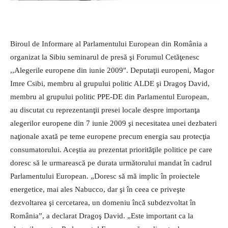
Biroul de Informare al Par­lamentului European din România a
organizat la Sibiu seminarul de presă şi Forumul Cetăţenesc
,,Alegerile europene din iunie 2009″. Deputaţii europeni, Magor
Imre Csibi, membru al grupului politic ALDE şi Dragoş David,
membru al grupului politic PPE-DE din Parlamentul European,
au discutat cu reprezentanţii presei locale despre importanţa
alegerilor europene din 7 iunie 2009 şi necesitatea unei dezbateri
naţionale axată pe teme europene precum energia sau protecţia
consumatorului. Aceştia au prezentat priorităţile politice pe care
doresc să le urmarească pe durata următorului mandat în cadrul
Parlamentului European.
„Doresc să mă implic în proiectele
energetice, mai ales Nabucco, dar şi în ceea ce priveşte
dezvoltarea şi cercetarea, un domeniu încă subdezvoltat în
România”, a declarat Dragoş David. „Este important ca la