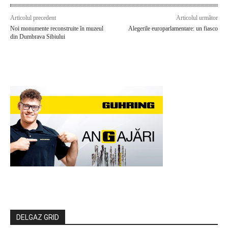
Articolul precedent
Articolul următor
Noi monumente reconstruite în muzeul
Alegerile europarlamentare: un fiasco
din Dumbrava Sibiului
DELGAZ GRID