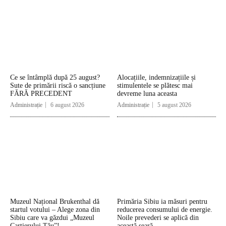
Ce se întâmplă după 25 august?
Alocațiile, indemnizațiile și
Sute de primării riscă o sancțiune
stimulentele se plătesc mai
FĂRĂ PRECEDENT
devreme luna aceasta
Administrație
6 august 2026
Administrație
5 august 2026
Muzeul Național Brukenthal dă
Primăria Sibiu ia măsuri pentru
startul votului – Alege zona din
reducerea consumului de energie.
Sibiu care va găzdui „Muzeul
Noile prevederi se aplică din
Cartierului Tău”!
această seară