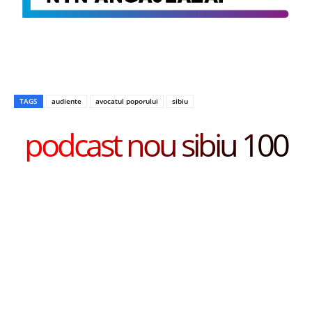
TAGS
audiente
avocatul poporului
sibiu
podcast nou sibiu 100