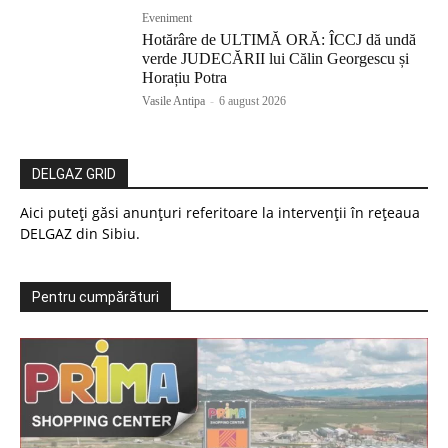
Eveniment
Hotărâre de ULTIMĂ ORĂ: ÎCCJ dă undă
verde JUDECĂRII lui Călin Georgescu și
Horațiu Potra
Vasile Antipa
-
6 august 2026
DELGAZ GRID
Aici puteți găsi anunțuri referitoare la intervenții în rețeaua
DELGAZ din Sibiu.
Pentru cumpărături