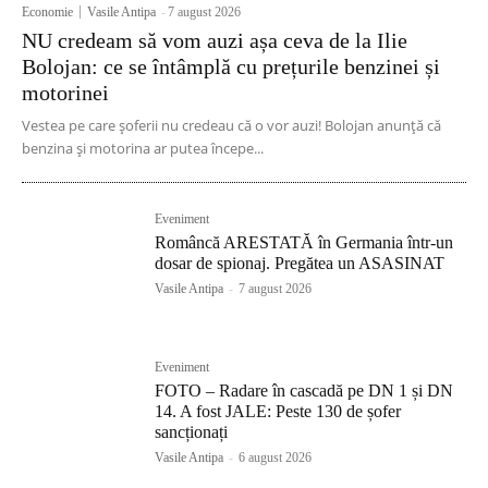
Economie
Vasile Antipa
-
7 august 2026
NU credeam să vom auzi așa ceva de la Ilie
Bolojan: ce se întâmplă cu prețurile benzinei și
motorinei
Vestea pe care șoferii nu credeau că o vor auzi! Bolojan anunță că
benzina și motorina ar putea începe...
Eveniment
Româncă ARESTATĂ în Germania într-un
dosar de spionaj. Pregătea un ASASINAT
Vasile Antipa
-
7 august 2026
Eveniment
FOTO – Radare în cascadă pe DN 1 și DN
14. A fost JALE: Peste 130 de șofer
sancționați
Vasile Antipa
-
6 august 2026