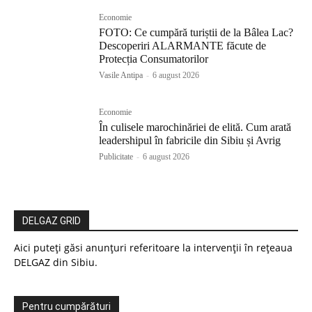
Economie
FOTO: Ce cumpără turiștii de la Bâlea Lac?
Descoperiri ALARMANTE făcute de
Protecția Consumatorilor
Vasile Antipa
-
6 august 2026
Economie
În culisele marochinăriei de elită. Cum arată
leadershipul în fabricile din Sibiu și Avrig
Publicitate
-
6 august 2026
DELGAZ GRID
Aici puteți găsi anunțuri referitoare la intervenții în rețeaua
DELGAZ din Sibiu.
Pentru cumpărături