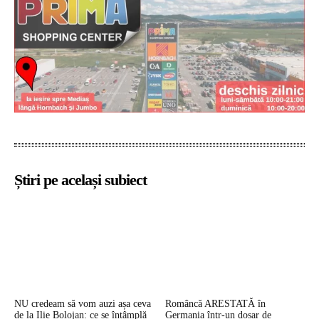
Știri pe același subiect
NU credeam să vom auzi așa ceva
Româncă ARESTATĂ în
de la Ilie Bolojan: ce se întâmplă
Germania într-un dosar de