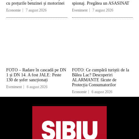
cu prețurile benzinei și motorinei
spionaj. Pregătea un ASASINAT
Economie
7 august 2026
Eveniment
7 august 2026
FOTO – Radare în cascadă pe DN
FOTO: Ce cumpără turiștii de la
1 și DN 14. A fost JALE: Peste
Bâlea Lac? Descoperiri
130 de șofer sancționați
ALARMANTE făcute de
Protecția Consumatorilor
Eveniment
6 august 2026
Economie
6 august 2026