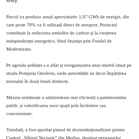
MWp.
Parcul va produce anual aproximativ 1,97 GWh de energie, din
care peste 70% va fi utilizată direct de aeroport. Proiectul
contribuie la reducerea emisiilor de carbon și la creșterea
independenței energetice, fiind finanțat prin Fondul de
Modernizare.
Pe agenda ședinței s-a aflat și reorganizarea unui imobil situat pe
strada Pompeiu Onofreiu, unde autoritățile au decis împărțirea
terenului în două loturi distincte.
Măsura urmărește o administrare mai eficientă a patrimoniului
public și valorificarea unor spații prin închiriere sau
concesionare.
Totodată, a fost aprobat planul de dezinstituționalizare pentru
Centrul „Sfântul Nectarie” din Mediaș, destinat persoanelor