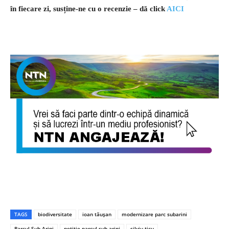
în fiecare zi, susține-ne cu o recenzie – dă click
AICI
TAGS
biodiversitate
ioan tăușan
modernizare parc subarini
Parcul Sub Arini
petiție parcul sub arini
silviu țicu