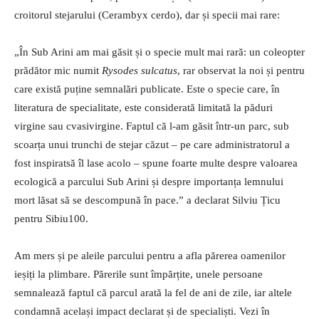
croitorul stejarului (Cerambyx cerdo), dar și specii mai rare:
„În Sub Arini am mai găsit și o specie mult mai rară: un coleopter
prădător mic numit
Rysodes sulcatus
, rar observat la noi și pentru
care există puține semnalări publicate. Este o specie care, în
literatura de specialitate, este considerată limitată la păduri
virgine sau cvasivirgine. Faptul că l-am găsit într-un parc, sub
scoarța unui trunchi de stejar căzut – pe care administratorul a
fost inspiratsă îl lase acolo – spune foarte multe despre valoarea
ecologică a parcului Sub Arini și despre importanța lemnului
mort lăsat să se descompună în pace.” a declarat Silviu Țicu
pentru Sibiu100.
Am mers și pe aleile parcului pentru a afla părerea oamenilor
ieșiți la plimbare. Părerile sunt împărțite, unele persoane
semnalează faptul că parcul arată la fel de ani de zile, iar altele
condamnă același impact declarat și de specialiști. Vezi în