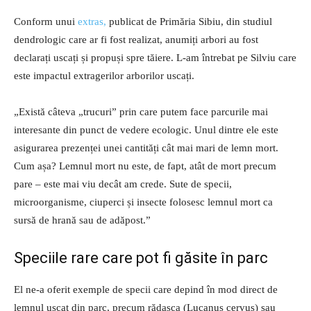
Conform unui
extras,
publicat de Primăria Sibiu, din studiul
dendrologic care ar fi fost realizat, anumiți arbori au fost
declarați uscați și propuși spre tăiere. L-am întrebat pe Silviu care
este impactul extragerilor arborilor uscați.
„Există câteva „trucuri” prin care putem face parcurile mai
interesante din punct de vedere ecologic. Unul dintre ele este
asigurarea prezenței unei cantități cât mai mari de lemn mort.
Cum așa? Lemnul mort nu este, de fapt, atât de mort precum
pare – este mai viu decât am crede. Sute de specii,
microorganisme, ciuperci și insecte folosesc lemnul mort ca
sursă de hrană sau de adăpost.”
Speciile rare care pot fi găsite în parc
El ne-a oferit exemple de specii care depind în mod direct de
lemnul uscat din parc, precum rădașca (Lucanus cervus) sau