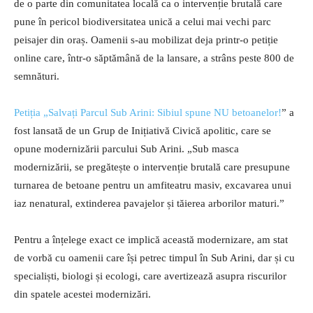
de o parte din comunitatea locală ca o intervenție brutală care
pune în pericol biodiversitatea unică a celui mai vechi parc
peisajer din oraș. Oamenii s-au mobilizat deja printr-o petiție
online care, într-o săptămână de la lansare, a strâns peste 800 de
semnături.
Petiția „Salvați Parcul Sub Arini: Sibiul spune NU betoanelor!
” a
fost lansată de un Grup de Inițiativă Civică apolitic, care se
opune modernizării parcului Sub Arini. „Sub masca
modernizării, se pregătește o intervenție brutală care presupune
turnarea de betoane pentru un amfiteatru masiv, excavarea unui
iaz nenatural, extinderea pavajelor și tăierea arborilor maturi.”
Pentru a înțelege exact ce implică această modernizare, am stat
de vorbă cu oamenii care își petrec timpul în Sub Arini, dar și cu
specialiști, biologi și ecologi, care avertizează asupra riscurilor
din spatele acestei modernizări.