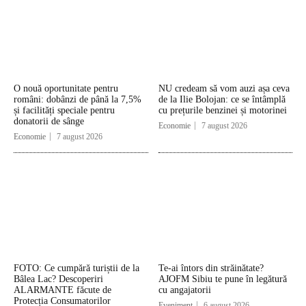
O nouă oportunitate pentru
NU credeam să vom auzi așa ceva
români: dobânzi de până la 7,5%
de la Ilie Bolojan: ce se întâmplă
și facilități speciale pentru
cu prețurile benzinei și motorinei
donatorii de sânge
Economie
7 august 2026
Economie
7 august 2026
FOTO: Ce cumpără turiștii de la
Te-ai întors din străinătate?
Bâlea Lac? Descoperiri
AJOFM Sibiu te pune în legătură
ALARMANTE făcute de
cu angajatorii
Protecția Consumatorilor
Eveniment
6 august 2026