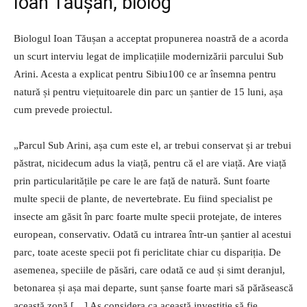
Ioan Tăușan, biolog
Biologul Ioan Tăușan a acceptat propunerea noastră de a acorda
un scurt interviu legat de implicațiile modernizării parcului Sub
Arini. Acesta a explicat pentru Sibiu100 ce ar însemna pentru
natură și pentru viețuitoarele din parc un șantier de 15 luni, așa
cum prevede proiectul.
„Parcul Sub Arini, așa cum este el, ar trebui conservat și ar trebui
păstrat, nicidecum adus la viață, pentru că el are viață. Are viață
prin particularitățile pe care le are față de natură. Sunt foarte
multe specii de plante, de nevertebrate. Eu fiind specialist pe
insecte am găsit în parc foarte multe specii protejate, de interes
european, conservativ. Odată cu intrarea într-un șantier al acestui
parc, toate aceste specii pot fi periclitate chiar cu dispariția. De
asemenea, speciile de păsări, care odată ce aud și simt deranjul,
betonarea și așa mai departe, sunt șanse foarte mari să părăsească
această zonă […] Aș considera ca această investiție să fie