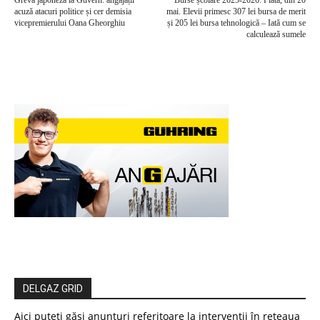
Grevă japoneză la Guvern: angajații
Burse școlare 2025-2026: Plata, din 20
acuză atacuri politice și cer demisia
mai. Elevii primesc 307 lei bursa de merit
vicepremierului Oana Gheorghiu
și 205 lei bursa tehnologică – Iată cum se
calculează sumele
DELGAZ GRID
Aici puteți găsi anunțuri referitoare la intervenții în rețeaua