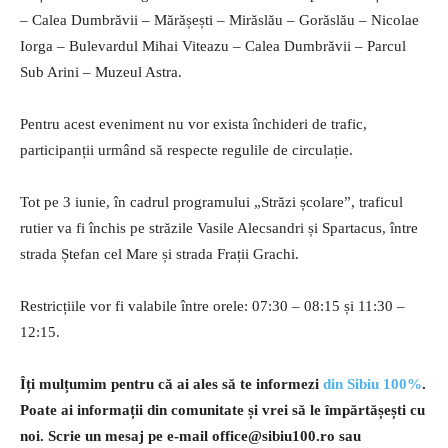
– Calea Dumbrăvii – Mărășești – Mirăslău – Gorăslău – Nicolae
Iorga – Bulevardul Mihai Viteazu – Calea Dumbrăvii – Parcul
Sub Arini – Muzeul Astra.
Pentru acest eveniment nu vor exista închideri de trafic,
participanții urmând să respecte regulile de circulație.
Tot pe 3 iunie, în cadrul programului „Străzi școlare”, traficul
rutier va fi închis pe străzile Vasile Alecsandri și Spartacus, între
strada Ștefan cel Mare și strada Frații Grachi.
Restricțiile vor fi valabile între orele: 07:30 – 08:15 și 11:30 –
12:15.
Îți mulțumim pentru că ai ales să te informezi
din Sibiu 100%
.
Poate ai informații din comunitate și vrei să le împărtășești cu
noi. Scrie un mesaj pe e-mail
office@sibiu100.ro
sau