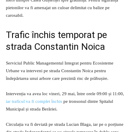
pietonilor va fi amenajat un culoar delimitat cu balize pe
carosabil.
Trafic închis temporat pe
strada Constantin Noica
Serviciul Public Managementul Integrat pentru Ecosisteme
Urbane va interveni pe strada Constantin Noica pentru
îndepărtarea unui arbore care prezintă risc de prăbușire.
Intervenția va avea loc vineri, 29 mai, între orele 09:00 și 11:00,
iar traficul va fi complet închis
pe tronsonul dintre Spitalul
Municipal și strada Berăriei.
Circulația va fi deviată pe strada Lucian Blaga, iar pe o porțiune
din strada Independenței se va circula temporar în dublu sens.