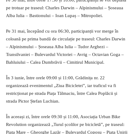
pe trotuar pe traseul: Charles Darwin – Alpinismului – Șoseaua
Alba Iulia – Bastionului – Ioan Lupaș – Mitropoliei.
Pe 31 mai, începând cu ora 06:30, participanții vor merge în
coloană pe prima bandă de circulație pe traseul: Charles Darwin
– Alpinismului – Șoseaua Alba Iulia – Tudor Arghezi –
Transilvaniei – Bulevardul Victoriei – Avrig – Octavian Goga –
Bahluiului – Calea Dumbrăvii – Cimitirul Municipal.
În 3 iunie, între orele 09:00 și 11:00, Grădinița nr. 22
organizează evenimentul „Ziua Bicicletei”, iar traficul va fi
restricționat pe strada Piața Tălmaciu, între Calea Poplăcii și
strada Pictor Ștefan Luchian.
În aceeași zi, între orele 09:30 și 11:00, Asociația Urban Bike
Revolution organizează „Turul școlilor pe bicicletă”, pe traseul:
Piața Mare – Gheorghe Lazăr – Bulevardul Coposu – Piața Unirii