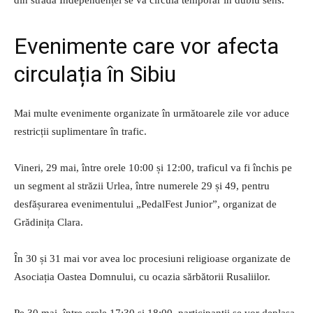
Evenimente care vor afecta
circulația în Sibiu
Mai multe evenimente organizate în următoarele zile vor aduce
restricții suplimentare în trafic.
Vineri, 29 mai, între orele 10:00 și 12:00, traficul va fi închis pe
un segment al străzii Urlea, între numerele 29 și 49, pentru
desfășurarea evenimentului „PedalFest Junior”, organizat de
Grădinița Clara.
În 30 și 31 mai vor avea loc procesiuni religioase organizate de
Asociația Oastea Domnului, cu ocazia sărbătorii Rusaliilor.
Pe 30 mai, între orele 17:30 și 18:00, participanții se vor deplasa