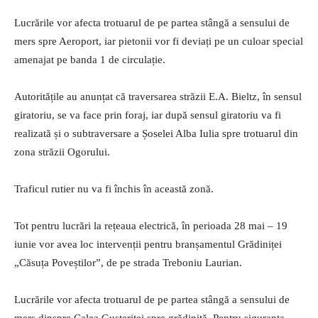
Lucrările vor afecta trotuarul de pe partea stângă a sensului de
mers spre Aeroport, iar pietonii vor fi deviați pe un culoar special
amenajat pe banda 1 de circulație.
Autoritățile au anunțat că traversarea străzii E.A. Bieltz, în sensul
giratoriu, se va face prin foraj, iar după sensul giratoriu va fi
realizată și o subtraversare a Șoselei Alba Iulia spre trotuarul din
zona străzii Ogorului.
Traficul rutier nu va fi închis în această zonă.
Tot pentru lucrări la rețeaua electrică, în perioada 28 mai – 19
iunie vor avea loc intervenții pentru branșamentul Grădiniței
„Căsuța Poveștilor”, de pe strada Treboniu Laurian.
Lucrările vor afecta trotuarul de pe partea stângă a sensului de
mers dinspre Calea Gușteriței spre grădiniță. Pentru siguranța