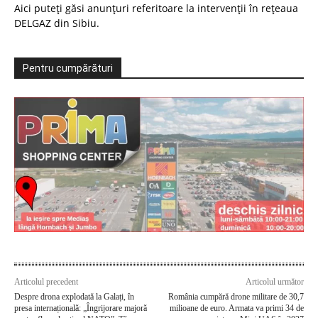
Aici puteți găsi anunțuri referitoare la intervenții în rețeaua
DELGAZ din Sibiu.
Pentru cumpărături
Articolul precedent
Articolul următor
Despre drona explodată la Galați, în
România cumpără drone militare de 30,7
presa internațională: „Îngrijorare majoră
milioane de euro. Armata va primi 34 de