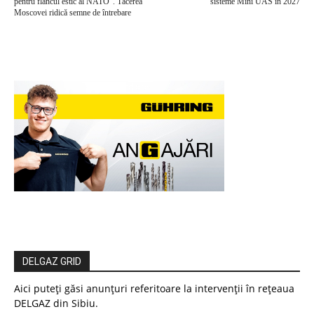
pentru flancul estic al NATO”. Tăcerea
sisteme Mini UAS în 2027
Moscovei ridică semne de întrebare
DELGAZ GRID
Aici puteți găsi anunțuri referitoare la intervenții în rețeaua
DELGAZ din Sibiu.