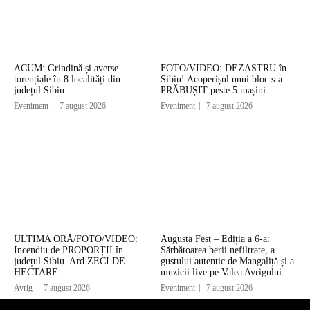
ACUM: Grindină și averse
FOTO/VIDEO: DEZASTRU în
torențiale în 8 localități din
Sibiu! Acoperișul unui bloc s-a
județul Sibiu
PRĂBUȘIT peste 5 mașini
Eveniment
7 august 2026
Eveniment
7 august 2026
ULTIMA ORĂ/FOTO/VIDEO:
Augusta Fest – Ediția a 6-a:
Incendiu de PROPORȚII în
Sărbătoarea berii nefiltrate, a
județul Sibiu. Ard ZECI DE
gustului autentic de Mangaliță și a
HECTARE
muzicii live pe Valea Avrigului
Avrig
7 august 2026
Eveniment
7 august 2026