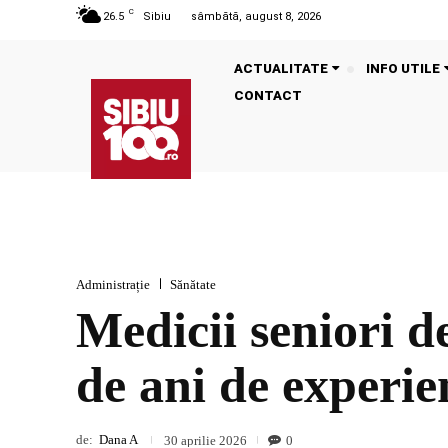
C
26.5
Sibiu
sâmbătă, august 8, 2026
ACTUALITATE
INFO UTILE
CONTACT
Administrație
Sănătate
Medicii seniori d
de ani de experie
de:
Dana A
0
30 aprilie 2026