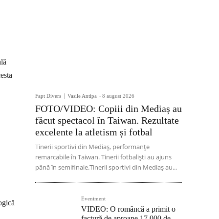
ală
cesta
Fapt Divers
Vasile Antipa
-
8 august 2026
FOTO/VIDEO: Copiii din Mediaș au
făcut spectacol în Taiwan. Rezultate
excelente la atletism și fotbal
Tinerii sportivi din Mediaș, performanțe
remarcabile în Taiwan. Tinerii fotbaliști au ajuns
până în semifinale.Tinerii sportivi din Mediaș au...
Eveniment
ogică
VIDEO: O româncă a primit o
factură de aproape 17.000 de