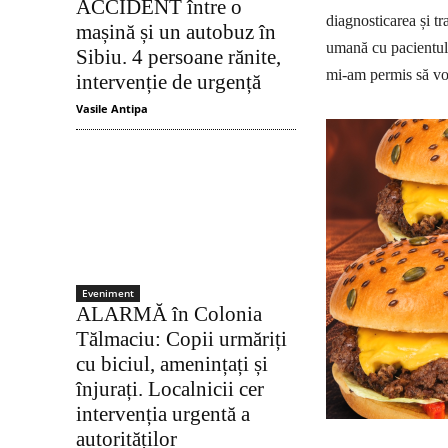
ACCIDENT între o
diagnosticarea și tr
mașină și un autobuz în
umană cu pacientul,
Sibiu. 4 persoane rănite,
mi-am permis să vor
intervenție de urgență
Vasile Antipa
Eveniment
ALARMĂ în Colonia
Tălmaciu: Copii urmăriți
cu biciul, amenințați și
înjurați. Localnicii cer
intervenția urgentă a
autorităților