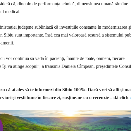
sideră că, dincolo de performanța tehnică, dimensiunea umană rămâne
ul medical.
istrației județene subliniază că investițiile constante în modernizarea ș
din Sibiu sunt importante, însă cea mai valoroasă resursă a sistemului pub
oamenii.
ii vor continua să vadă în pacienți, înainte de toate, oameni, fiecare
ate își va atinge scopul”, a transmis Daniela Cîmpean, președintele Consil
u că ai ales să te informezi din Sibiu 100%.
Dacă vrei să afli și ma
rviuri și vești bune în fiecare zi, susține-ne cu o recenzie – dă click