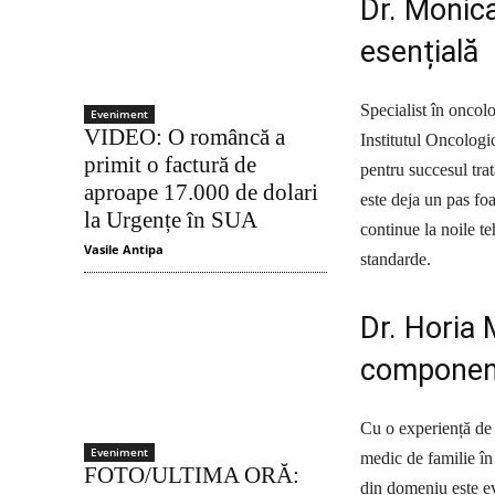
Dr. Monica
esențială
Specialist în oncol
Eveniment
VIDEO: O româncă a
Institutul Oncologi
primit o factură de
pentru succesul tra
aproape 17.000 de dolari
este deja un pas foa
la Urgențe în SUA
continue la noile te
Vasile Antipa
standarde.
Dr. Horia 
component
Cu o experiență de 
Eveniment
medic de familie în
FOTO/ULTIMA ORĂ:
din domeniu este ev