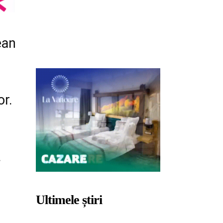
ean
or.
.
Ultimele știri