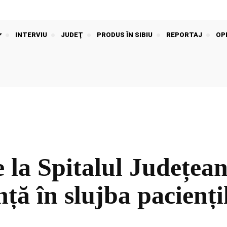
INTERVIU
JUDEŢ
PRODUS ÎN SIBIU
REPORTAJ
OPI
e la Spitalul Județean
nță în slujba pacienți