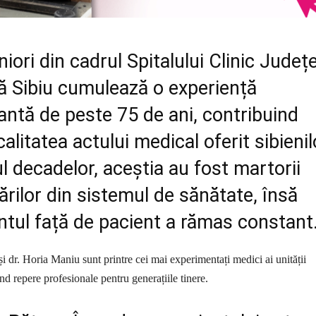
niori din cadrul Spitalului Clinic Județ
ă Sibiu cumulează o experiență
ntă de peste 75 de ani, contribuind
calitatea actului medical oferit sibienil
l decadelor, aceștia au fost martorii
rilor din sistemul de sănătate, însă
tul față de pacient a rămas constant
i dr. Horia Maniu sunt printre cei mai experimentați medici ai unității
nd repere profesionale pentru generațiile tinere.