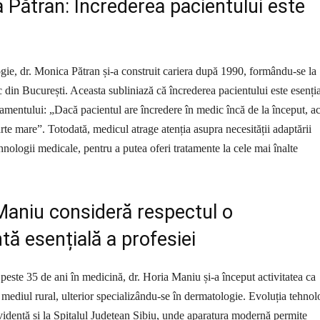
 Pătran: Încrederea pacientului este
ogie, dr. Monica Pătran și-a construit cariera după 1990, formându-se la
c din București. Aceasta subliniază că încrederea pacientului este esenți
tamentului: „Dacă pacientul are încredere în medic încă de la început, a
rte mare”. Totodată, medicul atrage atenția asupra necesității adaptării
hnologii medicale, pentru a putea oferi tratamente la cele mai înalte
Maniu consideră respectul o
ă esențială a profesiei
peste 35 de ani în medicină, dr. Horia Maniu și-a început activitatea ca
 mediul rural, ulterior specializându-se în dermatologie. Evoluția tehnol
identă și la Spitalul Județean Sibiu, unde aparatura modernă permite