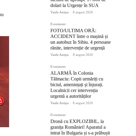
dolari la Urgențe în SUA
Vasile Antipa
-
8 august 2026
nu
Eveniment
FOTO/ULTIMA ORĂ:
ACCIDENT între o mașină și
un autobuz în Sibiu. 4 persoane
rănite, intervenție de urgență
Vasile Antipa
-
8 august 2026
Eveniment
ALARMĂ în Colonia
Tălmaciu: Copii urmăriți cu
biciul, amenințați și înjurați.
Localnicii cer intervenția
urgentă a autorităților
Vasile Antipa
-
8 august 2026
Eveniment
Dronă cu EXPLOZIBIL, la
granița României! Aparatul a
intrat în Bulgaria și s-a prăbușit