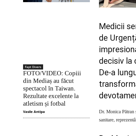
Medicii se
de Urgenț
impresiona
decisiv la 
Fapt Divers
De-a lungu
FOTO/VIDEO: Copiii
din Mediaș au făcut
transformă
spectacol în Taiwan.
devotamen
Rezultate excelente la
atletism și fotbal
Dr. Monica Pătran ș
Vasile Antipa
sanitare, reprezentâ