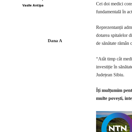
Cei doi medici con
Vasile Antipa
fundamentală în act
Reprezentanții admin
dotarea spitalelor 
Dana A
de sănătate rămân 
“Atât timp cât medic
investiție în sănăt
Județean Sibiu.
Îți mulțumim pentr
multe povești, inte