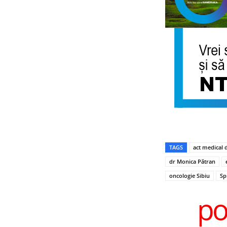
TAGS
act medical d
dr Monica Pătran
oncologie Sibiu
Sp
po