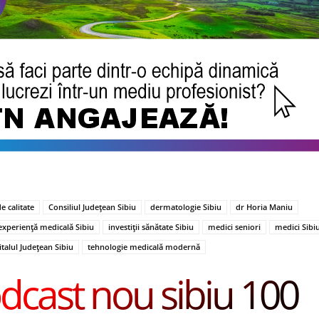
e calitate
Consiliul Județean Sibiu
dermatologie Sibiu
dr Horia Maniu
experiență medicală Sibiu
investiții sănătate Sibiu
medici seniori
medici Sibi
italul Județean Sibiu
tehnologie medicală modernă
dcast nou sibiu 100