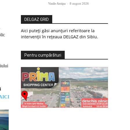
Vasile Antipa
-
8 august 2026
DELGAZ GRID
i
Aici puteți găsi anunțuri referitoare la
lic
intervenții în rețeaua DELGAZ din Sibiu.
Pentru cumpărături
iului
i
AICI