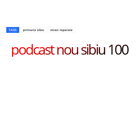
TAGS
primaria sibiu
strazi reparate
podcast nou sibiu 100