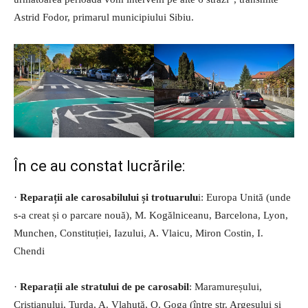
Astrid Fodor, primarul municipiului Sibiu.
În ce au constat lucrările:
·
Reparații ale carosabilului și trotuarulu
i: Europa Unită (unde
s-a creat și o parcare nouă), M. Kogălniceanu, Barcelona, Lyon,
Munchen, Constituției, Iazului, A. Vlaicu, Miron Costin, I.
Chendi
·
Reparații ale stratului de pe carosabil
: Maramureșului,
Cristianului, Turda, A. Vlahuță, O. Goga (între str. Argeșului și