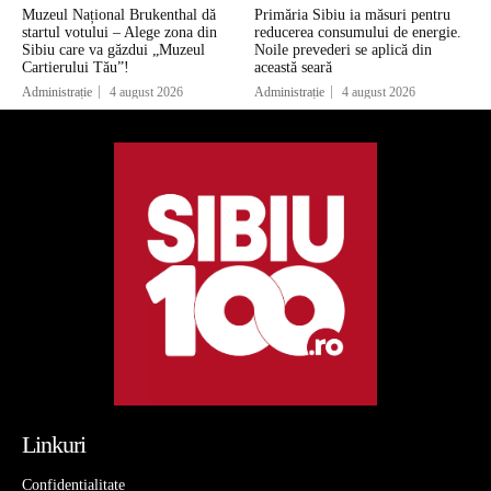
Muzeul Național Brukenthal dă
Primăria Sibiu ia măsuri pentru
startul votului – Alege zona din
reducerea consumului de energie.
Sibiu care va găzdui „Muzeul
Noile prevederi se aplică din
Cartierului Tău”!
această seară
Administrație
4 august 2026
Administrație
4 august 2026
Linkuri
Confidentialitate