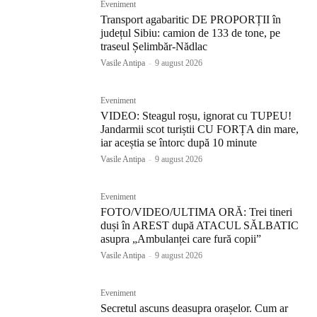
Eveniment
Transport agabaritic DE PROPORȚII în
județul Sibiu: camion de 133 de tone, pe
traseul Șelimbăr-Nădlac
Vasile Antipa
-
9 august 2026
Eveniment
VIDEO: Steagul roșu, ignorat cu TUPEU!
Jandarmii scot turiștii CU FORȚA din mare,
iar aceștia se întorc după 10 minute
Vasile Antipa
-
9 august 2026
Eveniment
FOTO/VIDEO/ULTIMA ORĂ: Trei tineri
duși în AREST după ATACUL SĂLBATIC
asupra „Ambulanței care fură copii”
Vasile Antipa
-
9 august 2026
Eveniment
Secretul ascuns deasupra orașelor. Cum ar