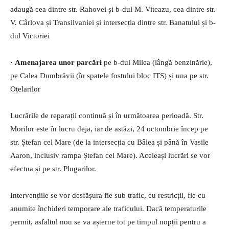
adaugă cea dintre str. Rahovei și b-dul M. Viteazu, cea dintre str.
V. Cârlova și Transilvaniei și intersecția dintre str. Banatului și b-
dul Victoriei
·
Amenajarea unor parcări
pe b-dul Milea (lângă benzinărie),
pe Calea Dumbrăvii (în spatele fostului bloc ITS) și una pe str.
Oțelarilor
Lucrările de reparații continuă și în următoarea perioadă. Str.
Morilor este în lucru deja, iar de astăzi, 24 octombrie încep pe
str. Ștefan cel Mare (de la intersecția cu Bâlea și până în Vasile
Aaron, inclusiv rampa Ștefan cel Mare). Aceleași lucrări se vor
efectua și pe str. Plugarilor.
Intervențiile se vor desfășura fie sub trafic, cu restricții, fie cu
anumite închideri temporare ale traficului. Dacă temperaturile
permit, asfaltul nou se va așterne tot pe timpul nopții pentru a