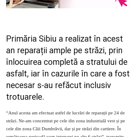
Primăria Sibiu a realizat în acest
an reparații ample pe străzi, prin
înlocuirea completă a stratului de
asfalt, iar în cazurile în care a fost
necesar s-au refăcut inclusiv
trotuarele.
“Anul acesta am efectuat astfel de lucrări de reparații pe 24 de
străzi. Ne-am concentrat pe cele din zona industrială vest și pe
cele din zona Căii Dumbrăvii, dar și pe străzi din cartiere. În
următoarea perioadă vom interveni pe alte 6 străzi”, transmite