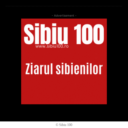
- Advertisement -
© Sibiu 100