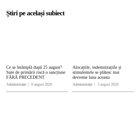
Știri pe același subiect
Ce se întâmplă după 25 august?
Alocațiile, indemnizațiile și
Sute de primării riscă o sancțiune
stimulentele se plătesc mai
FĂRĂ PRECEDENT
devreme luna aceasta
Administrație
6 august 2026
Administrație
5 august 2026