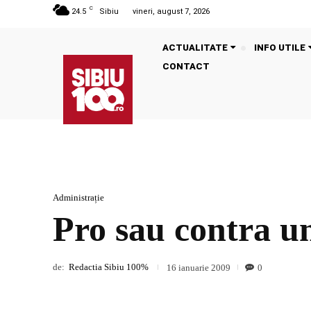
C
24.5
Sibiu
vineri, august 7, 2026
ACTUALITATE
INFO UTILE
CONTACT
Administrație
Pro sau contra un
de:
Redactia Sibiu 100%
0
16 ianuarie 2009