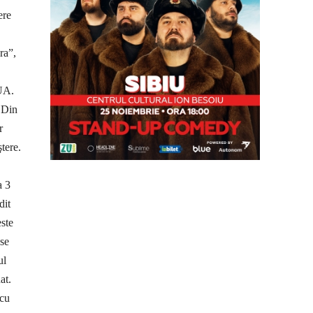
ere
ra”,
SUA.
 Din
r
tere.
a 3
dit
este
 se
ul
at.
 cu