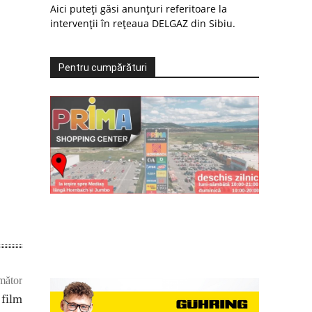
Aici puteți găsi anunțuri referitoare la
intervenții în rețeaua DELGAZ din Sibiu.
Pentru cumpărături
mător
 film