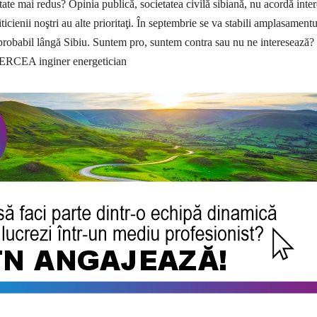
tate mai redus? Opinia publică, societatea civilă sibiană, nu acordă inter
iticienii noştri au alte prioritaţi. În septembrie se va stabili amplasamentu
 probabil lângă Sibiu. Suntem pro, suntem contra sau nu ne interesează? 
BERCEA inginer energetician