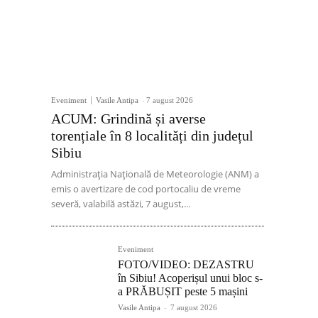
Eveniment
Vasile Antipa
-
7 august 2026
ACUM: Grindină și averse
torențiale în 8 localități din județul
Sibiu
Administrația Națională de Meteorologie (ANM) a
emis o avertizare de cod portocaliu de vreme
severă, valabilă astăzi, 7 august,...
Eveniment
FOTO/VIDEO: DEZASTRU
în Sibiu! Acoperișul unui bloc s-
a PRĂBUȘIT peste 5 mașini
Vasile Antipa
-
7 august 2026