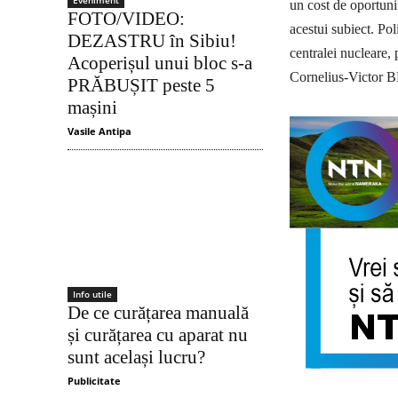
Eveniment
un cost de oportuni
FOTO/VIDEO:
acestui subiect. Pol
DEZASTRU în Sibiu!
centralei nucleare,
Acoperișul unui bloc s-a
Cornelius-Victor 
PRĂBUȘIT peste 5
mașini
Vasile Antipa
Info utile
De ce curățarea manuală
și curățarea cu aparat nu
sunt același lucru?
Publicitate