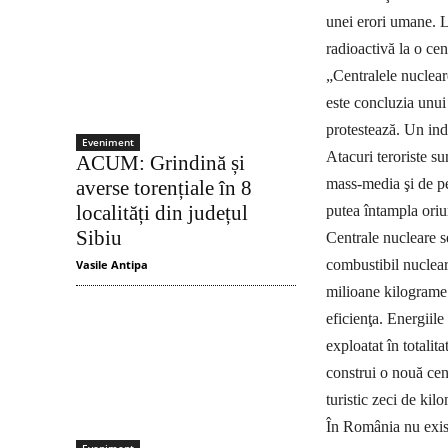
unei erori umane. L
radioactivă la o cen
„Centralele nucleare
este concluzia unui
protestează. Un ind
Eveniment
Atacuri teroriste su
ACUM: Grindină și
mass-media şi de pe 
averse torențiale în 8
localități din județul
putea întampla oriu
Sibiu
Centrale nucleare se
combustibil nu­clear
Vasile Antipa
milioane kilograme 
eficienţa. Energiile
exploatat în totalit
construi o nouă cent
turistic zeci de kilo
În România nu exist