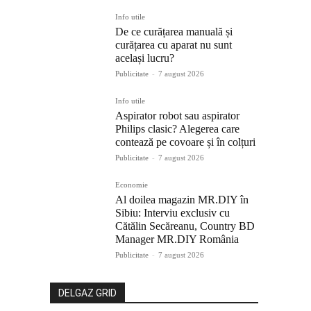
Info utile
De ce curățarea manuală și
curățarea cu aparat nu sunt
același lucru?
Publicitate
-
7 august 2026
Info utile
Aspirator robot sau aspirator
Philips clasic? Alegerea care
contează pe covoare și în colțuri
Publicitate
-
7 august 2026
Economie
Al doilea magazin MR.DIY în
Sibiu: Interviu exclusiv cu
Cătălin Secăreanu, Country BD
Manager MR.DIY România
Publicitate
-
7 august 2026
DELGAZ GRID