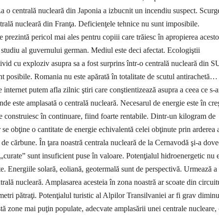
a o centrală nucleară din Japonia a izbucnit un incendiu suspect. Scurg
trală nucleară din Franţa. Deficienţele tehnice nu sunt imposibile.
 prezintă pericol mai ales pentru copiii care trăiesc în apropierea acesto
 studiu al guvernului german. Mediul este deci afectat. Ecologiştii
ivid cu exploziv asupra sa a fost surprins într-o centrală nucleară din 
nt posibile.
Romania nu este apărată în totalitate de scutul antirachetă…
internet putem afla zilnic ştiri care conştientizează asupra a ceea ce s-a
nde este amplasată o centrală nucleară. Necesarul de energie este în creş
 con­struiesc în continuare, fiind foarte rentabile. Dintr-un kilo­gram de
 se obţine o cantitate de energie echivalentă celei obţinute prin arderea 
de cărbune. În ţara noastră centrala nucleară de la Cernavodă şi-a dove
 „cu­rate” sunt insuficient puse în valoare. Potenţialul hidro­energetic nu 
ate. Ener­giile solară, eoliană, geotermală sunt de perspectivă. Urmează a
rală nucleară. Amplasarea aces­teia în zona noastră ar scoate din circuit
metri pătraţi. Potenţialul turistic al Alpilor Transilvaniei ar fi grav diminu
ă zone mai puţin populate, adecvate amplasării unei centrale nucleare,