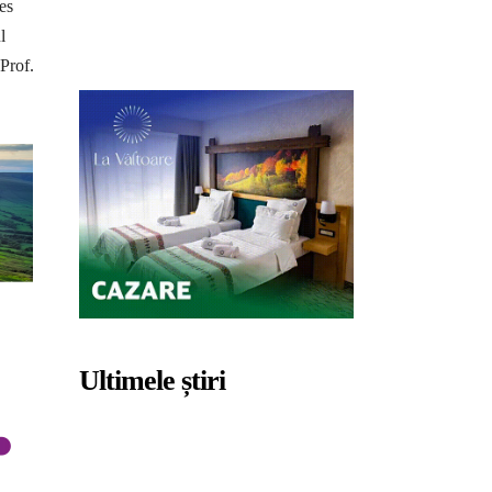
es
l
Prof.
Ultimele știri