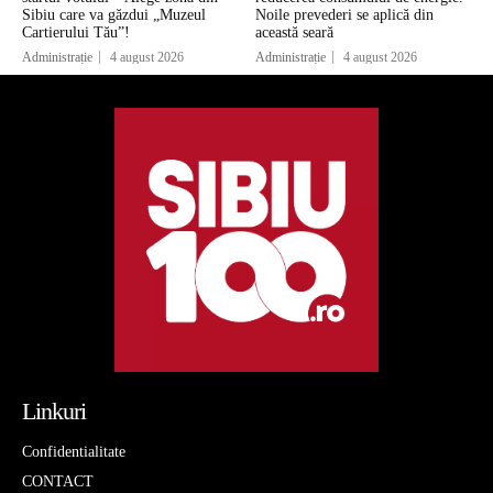
Sibiu care va găzdui „Muzeul
Noile prevederi se aplică din
Cartierului Tău”!
această seară
Administrație
4 august 2026
Administrație
4 august 2026
Linkuri
Confidentialitate
CONTACT