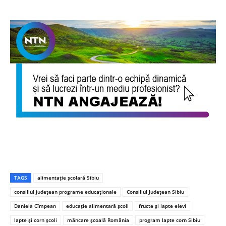
TAGS
alimentație școlară Sibiu
consiliul județean programe educaționale
Consiliul Județean Sibiu
Daniela Cîmpean
educație alimentară școli
fructe și lapte elevi
lapte și corn școli
mâncare școală România
program lapte corn Sibiu