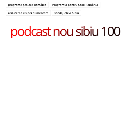
programe școlare România
Programul pentru Școli România
reducerea risipei alimentare
sondaj elevi Sibiu
podcast nou sibiu 100