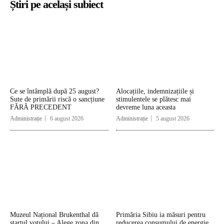
Știri pe același subiect
Ce se întâmplă după 25 august?
Alocațiile, indemnizațiile și
Sute de primării riscă o sancțiune
stimulentele se plătesc mai
FĂRĂ PRECEDENT
devreme luna aceasta
Administrație
6 august 2026
Administrație
5 august 2026
Muzeul Național Brukenthal dă
Primăria Sibiu ia măsuri pentru
startul votului – Alege zona din
reducerea consumului de energie.