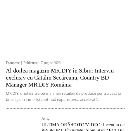
Economie
Publicitate
-
7 august 2026
Al doilea magazin MR.DIY în Sibiu: Interviu
exclusiv cu Cătălin Secăreanu, Country BD
Manager MR.DIY România
MR.DIY, unul dintre cei mai mari retaileri de produse pentru casă și
bricolaj din lume, își continuă expansiunea accelerată...
Avrig
ULTIMA ORĂ/FOTO/VIDEO: Incendiu de
PROPORȚII în județul Sibiu. Ard ZECI DE