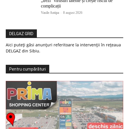
„trezi” virusuri latente și crește riscul de
complicații
Vasile Antipa
-
8 august 2026
DELGAZ GRID
Aici puteți găsi anunțuri referitoare la intervenții în rețeaua
DELGAZ din Sibiu.
Pentru cumpărături