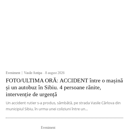
Eveniment
Vasile Antipa
-
8 august 2026
FOTO/ULTIMA ORĂ: ACCIDENT între o mașină
și un autobuz în Sibiu. 4 persoane rănite,
intervenție de urgență
Un accident rutier s-a produs, sâmbătă, pe strada Vasile Cârlova din
municipiul Sibiu, în urma unei coliziuni între un...
Eveniment