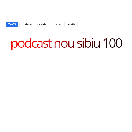
TAGS
inviere
restrictii
sibiu
trafic
podcast nou sibiu 100