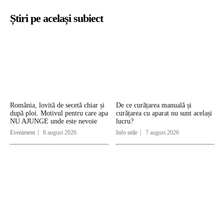
Știri pe același subiect
România, lovită de secetă chiar și
De ce curățarea manuală și
după ploi. Motivul pentru care apa
curățarea cu aparat nu sunt același
NU AJUNGE unde este nevoie
lucru?
Eveniment
8 august 2026
Info utile
7 august 2026