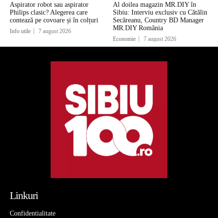
Aspirator robot sau aspirator
Al doilea magazin MR.DIY în
Philips clasic? Alegerea care
Sibiu: Interviu exclusiv cu Cătălin
contează pe covoare și în colțuri
Secăreanu, Country BD Manager
MR.DIY România
Info utile
7 august 2026
Economie
7 august 2026
Linkuri
Confidentialitate