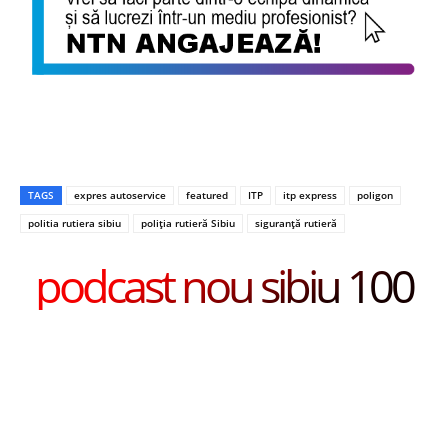
TAGS
expres autoservice
featured
ITP
itp express
poligon
politia rutiera sibiu
poliția rutieră Sibiu
siguranță rutieră
podcast nou sibiu 100