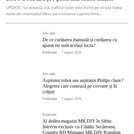
UPDATE: "La această oră, traficul rutier este închis pe strada Valea
Aurie din municipiul Sibiu, pe tronsonul cuprins între...
Info utile
De ce curățarea manuală și curățarea cu
aparat nu sunt același lucru?
Publicitate
-
7 august 2026
Info utile
Aspirator robot sau aspirator Philips clasic?
Alegerea care contează pe covoare și în
colțuri
Publicitate
-
7 august 2026
Economie
Al doilea magazin MR.DIY în Sibiu:
Interviu exclusiv cu Cătălin Secăreanu,
Country BD Manager MR.DIY România