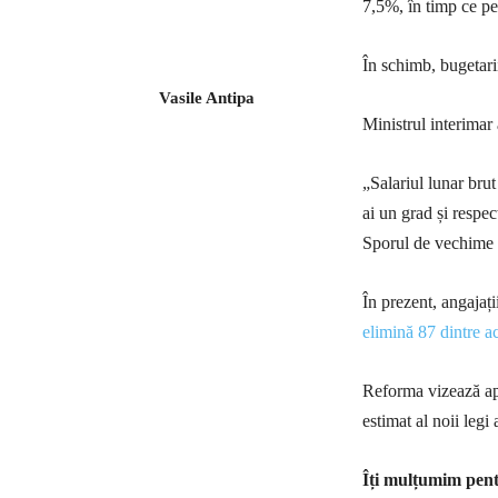
7,5%, în timp ce pen
În schimb, bugetari
Vasile Antipa
Ministrul interimar
„Salariul lunar brut
ai un grad și respec
Sporul de vechime s
În prezent, angajați
elimină 87 dintre a
Reforma vizează apr
estimat al noii legi
Îți mulțumim pentr