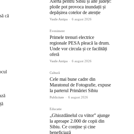
Alertă pentru Sibiu și alte județe:
ploile pot provoca inundații și
depășirea cotelor de atenție
să că
Vasile Antipa
-
6 august 2026
Eveniment
Primele trenuri electrice
regionale PESA pleacă la drum.
Unde vor circula și ce facilități
oferă
Vasile Antipa
-
6 august 2026
ocul
Cultură
Cele mai bune cadre din
Maratonul de Fotografie, expuse
la parterul Primăriei Sibiu
ază
Publicitate
-
6 august 2026
ță
Educatie
„Ghiozdănelul cu viitor” ajunge
la aproape 2.000 de copii din
Sibiu. Ce conține și cine
beneficiază