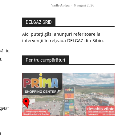
Vasile Antipa
-
6 august 2026
DELGAZ GRID
Aici puteți găsi anunțuri referitoare la
intervenții în rețeaua DELGAZ din Sibiu.
vă, tu
t.
Pentru cumpărături
getar
n