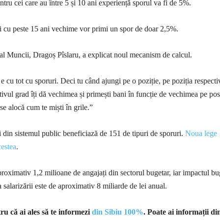
tru cei care au între 5 și 10 ani experiență sporul va fi de 5%.
i cu peste 15 ani vechime vor primi un spor de doar 2,5%.
 al Muncii, Dragoș Pîslaru, a explicat noul mecanism de calcul.
 e cu tot cu sporuri. Deci tu când ajungi pe o poziție, pe poziția respecti
tivul grad îți dă vechimea și primești bani în funcție de vechimea pe pos
e alocă cum te miști în grile.”
i din sistemul public beneficiază de 151 de tipuri de sporuri.
Noua lege
cestea
.
oximativ 1,2 milioane de angajați din sectorul bugetar, iar impactul bu
 a salarizării este de aproximativ 8 miliarde de lei anual.
u că ai ales să te informezi
din Sibiu 100%
. Poate ai informații di