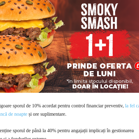
igoare sporul de 10% acordat pentru control financiar preventiv,
la fel c
uncă de noapte
și ore suplimentare.
ține sporul de până la 40% pentru angajații implicați în gestionarea
e și a fondurilor externe.