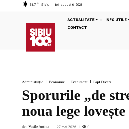
C
31.7
Sibiu
joi, august 6, 2026
ACTUALITATE
INFO UTILE
CONTACT
Administrație
Economie
Eveniment
Fapt Divers
Sporurile „de st
noua lege lovește 
de:
Vasile Antipa
0
27 mai 2026