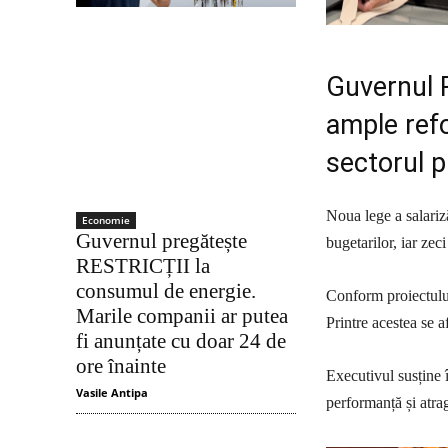
Guvernul 
ample refo
sectorul p
Noua lege a salariz
Economie
Guvernul pregătește
bugetarilor, iar ze
RESTRICȚII la
consumul de energie.
Conform proiectul
Marile companii ar putea
Printre acestea se a
fi anunțate cu doar 24 de
ore înainte
Executivul susține î
Vasile Antipa
performanță și atra