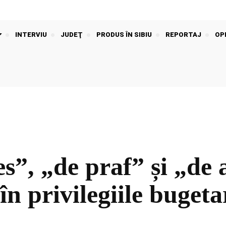
INTERVIU
JUDEŢ
PRODUS ÎN SIBIU
REPORTAJ
OPI
res”, „de praf” și „d
în privilegiile bugeta