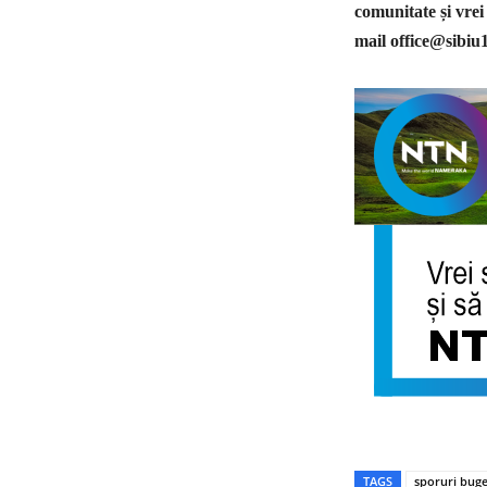
comunitate și vrei
mail
office@sibiu
TAGS
sporuri buge