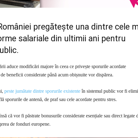
României pregătește una dintre cele m
rme salariale din ultimii ani pentru
ublic.
ării aduce modificări majore în ceea ce privește sporurile acordate
ci de beneficii considerate până acum obișnuite vor dispărea.
ui,
peste jumătate dintre sporurile existente
în sistemul public vor fi elimi
flă sporurile de antenă, de praf sau cele acordate pentru stres.
nsă că vor fi păstrate bonusurile considerate esențiale sau direct legate 
gerea de fonduri europene.