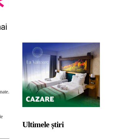
ai
nate.
de
Ultimele știri