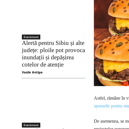
Eveniment
Alertă pentru Sibiu și alte
județe: ploile pot provoca
inundații și depășirea
cotelor de atenție
Vasile Antipa
Astfel, rămâne în v
sporurile pentru m
De asemenea, se men
Eveniment
proiectelor europen