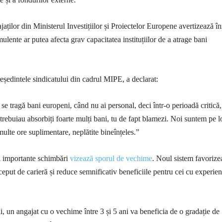
aților din Ministerul Investițiilor și Proiectelor Europene avertizează în
ulente ar putea afecta grav capacitatea instituțiilor de a atrage bani
edintele sindicatului din cadrul MIPE, a declarat:
se tragă bani europeni, când nu ai personal, deci într-o perioadă critică,
rebuiau absorbiți foarte mulți bani, tu de fapt blamezi. Noi suntem pe l
multe ore suplimentare, neplătite bineînțeles.”
i importante schimbări
vizează sporul de vechime
. Noul sistem favorize
început de carieră și reduce semnificativ beneficiile pentru cei cu experien
li, un angajat cu o vechime între 3 și 5 ani va beneficia de o gradație de