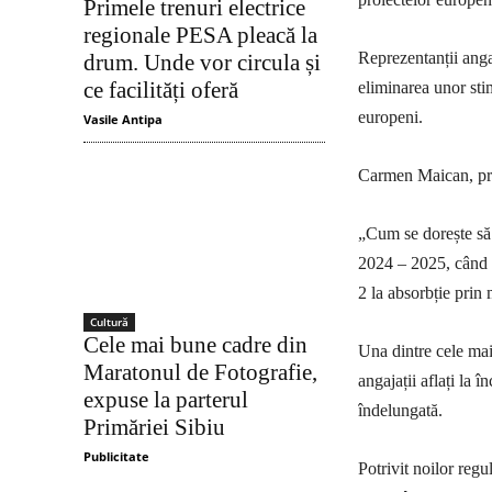
Primele trenuri electrice
regionale PESA pleacă la
Reprezentanții angaj
drum. Unde vor circula și
ce facilități oferă
eliminarea unor stim
europeni.
Vasile Antipa
Carmen Maican, preș
„Cum se dorește să 
2024 – 2025, când t
2 la absorbție prin 
Cultură
Cele mai bune cadre din
Una dintre cele ma
Maratonul de Fotografie,
angajații aflați la 
expuse la parterul
îndelungată.
Primăriei Sibiu
Publicitate
Potrivit noilor regu