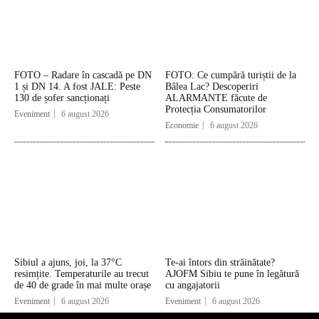
FOTO – Radare în cascadă pe DN
FOTO: Ce cumpără turiștii de la
1 și DN 14. A fost JALE: Peste
Bâlea Lac? Descoperiri
130 de șofer sancționați
ALARMANTE făcute de
Protecția Consumatorilor
Eveniment
6 august 2026
Economie
6 august 2026
Sibiul a ajuns, joi, la 37°C
Te-ai întors din străinătate?
resimțite. Temperaturile au trecut
AJOFM Sibiu te pune în legătură
de 40 de grade în mai multe orașe
cu angajatorii
Eveniment
6 august 2026
Eveniment
6 august 2026