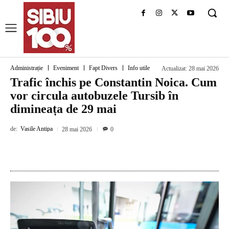
Administrație
Eveniment
Fapt Divers
Info utile
Actualizat:
28 mai 2026
Trafic închis pe Constantin Noica. Cum
vor circula autobuzele Tursib în
dimineața de 29 mai
de:
Vasile Antipa
28 mai 2026
0