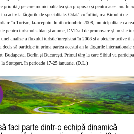
de priorităţi pe care municipalitatea şi-a propus-o şi pentru acest an. În a
cipa activ la târgurile de specialitate. Odată cu înfiinţarea Biroului de
tare în Turism, la-nceputul lunii octombrie 2008, municipalitatea a rea
nte pentru turismul sibian şi anume, DVD-ul de promovare şi un site turi
unei analize a fluxului turistic înregistrat în 2008 şi a pieţelor active în 
decis să participe în prima partea acestui an la târgurile internaţionale 
art, Budapesta, Berlin şi Bucureşti.
Primul târg la care Sibiul va participa
e la Stuttgart, în perioada 17-25 ianuarie. (D.L.)