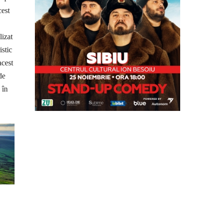
cest
lizat
stic
acest
de
 în