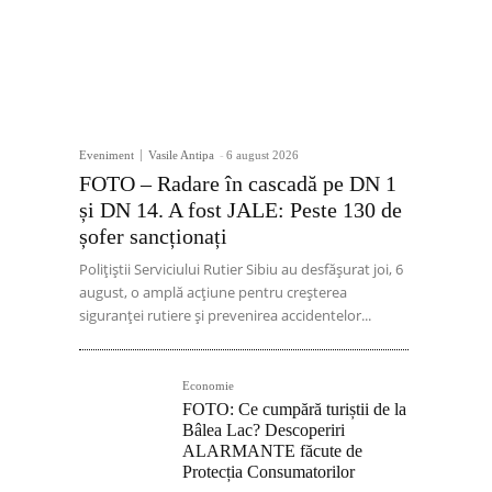
Eveniment
Vasile Antipa
-
6 august 2026
FOTO – Radare în cascadă pe DN 1
și DN 14. A fost JALE: Peste 130 de
șofer sancționați
Polițiștii Serviciului Rutier Sibiu au desfășurat joi, 6
august, o amplă acțiune pentru creșterea
siguranței rutiere și prevenirea accidentelor...
Economie
FOTO: Ce cumpără turiștii de la
Bâlea Lac? Descoperiri
ALARMANTE făcute de
Protecția Consumatorilor