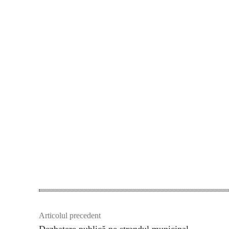
Articolul precedent
Dezbatere publică pe ştrandul municipal