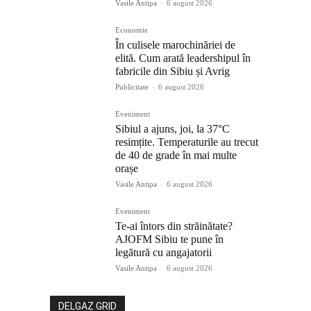
Vasile Antipa
-
6 august 2026
Economie
În culisele marochinăriei de
elită. Cum arată leadershipul în
fabricile din Sibiu și Avrig
Publicitate
-
6 august 2026
Eveniment
Sibiul a ajuns, joi, la 37°C
resimțite. Temperaturile au trecut
de 40 de grade în mai multe
orașe
Vasile Antipa
-
6 august 2026
Eveniment
Te-ai întors din străinătate?
AJOFM Sibiu te pune în
legătură cu angajatorii
Vasile Antipa
-
6 august 2026
DELGAZ GRID