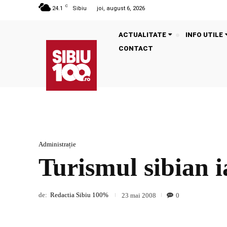
C
24.1
Sibiu
joi, august 6, 2026
ACTUALITATE
INFO UTILE
CONTACT
Administrație
Turismul sibian i
de:
Redactia Sibiu 100%
0
23 mai 2008