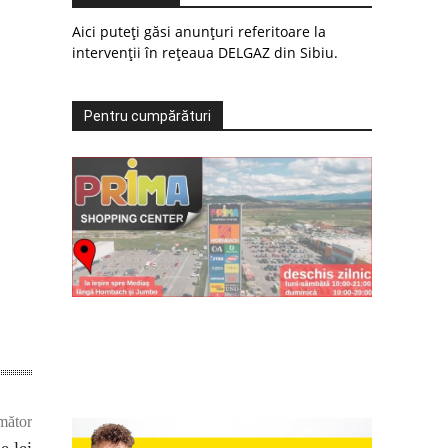
Aici puteți găsi anunțuri referitoare la
intervenții în rețeaua DELGAZ din Sibiu.
Pentru cumpărături
mător
e lei