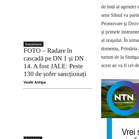
de listă al agendei 
sens Sibiul va parti
Promovare şi Dezvol
şi primele instrume
al oraşului. În urma 
Eveniment
domeniu, Primăria a 
FOTO – Radare în
turism de la Stuttg
cascadă pe DN 1 și DN
14. A fost JALE: Peste
acest an va fi cel d
130 de șofer sancționați
Vasile Antipa