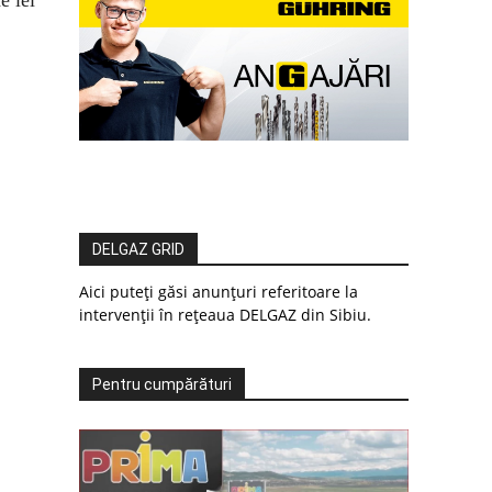
DELGAZ GRID
Aici puteți găsi anunțuri referitoare la
intervenții în rețeaua DELGAZ din Sibiu.
Pentru cumpărături