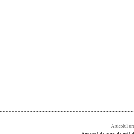
Articolul ur
Amenzi de sute de mii d