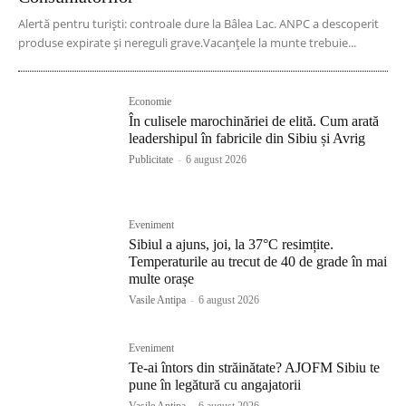
Alertă pentru turiști: controale dure la Bâlea Lac. ANPC a descoperit
produse expirate și nereguli grave.Vacanțele la munte trebuie...
Economie
În culisele marochinăriei de elită. Cum arată
leadershipul în fabricile din Sibiu și Avrig
Publicitate
-
6 august 2026
Eveniment
Sibiul a ajuns, joi, la 37°C resimțite.
Temperaturile au trecut de 40 de grade în mai
multe orașe
Vasile Antipa
-
6 august 2026
Eveniment
Te-ai întors din străinătate? AJOFM Sibiu te
pune în legătură cu angajatorii