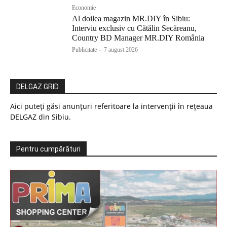
Economie
Al doilea magazin MR.DIY în Sibiu:
Interviu exclusiv cu Cătălin Secăreanu,
Country BD Manager MR.DIY România
Publicitate
-
7 august 2026
DELGAZ GRID
Aici puteți găsi anunțuri referitoare la intervenții în rețeaua
DELGAZ din Sibiu.
Pentru cumpărături