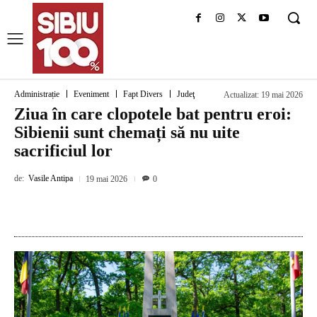
Administrație
Eveniment
Fapt Divers
Judeţ
Actualizat:
19 mai 2026
Ziua în care clopotele bat pentru eroi:
Sibienii sunt chemați să nu uite
sacrificiul lor
de:
Vasile Antipa
19 mai 2026
0