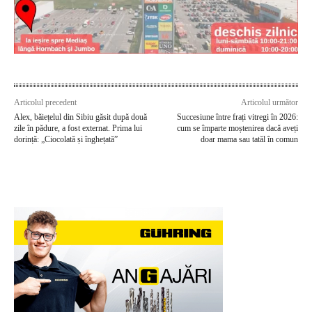
Articolul precedent
Articolul următor
Alex, băiețelul din Sibiu găsit după două
Succesiune între frați vitregi în 2026:
zile în pădure, a fost externat. Prima lui
cum se împarte moștenirea dacă aveți
dorință: „Ciocolată și înghețată”
doar mama sau tatăl în comun