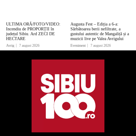
ULTIMA ORĂ/FOTO/VIDEO:
Augusta Fest – Ediția a 6-a:
Incendiu de PROPORȚII în
Sărbătoarea berii nefiltrate, a
județul Sibiu. Ard ZECI DE
gustului autentic de Mangaliță și a
HECTARE
muzicii live pe Valea Avrigului
Avrig
7 august 2026
Eveniment
7 august 2026