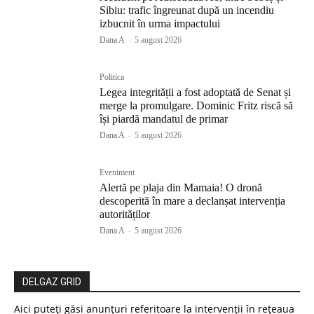
Sibiu: trafic îngreunat după un incendiu
izbucnit în urma impactului
Dana A
-
5 august 2026
Politica
Legea integrității a fost adoptată de Senat și
merge la promulgare. Dominic Fritz riscă să
își piardă mandatul de primar
Dana A
-
5 august 2026
Eveniment
Alertă pe plaja din Mamaia! O dronă
descoperită în mare a declanșat intervenția
autorităților
Dana A
-
5 august 2026
DELGAZ GRID
Aici puteți găsi anunțuri referitoare la intervenții în rețeaua