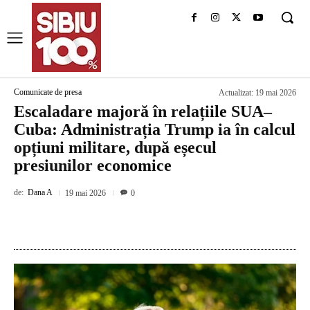
Comunicate de presa
Actualizat:
19 mai 2026
Escaladare majoră în relațiile SUA–
Cuba: Administrația Trump ia în calcul
opțiuni militare, după eșecul
presiunilor economice
de:
Dana A
19 mai 2026
0