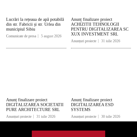
Lucrări la rețeaua de apă potabilă
Anunț finalizare proiect
din str. Fabricii și str. Urlea din
ACHIZITII TEHNOLOGII
municipiul Sibiu
PENTRU DIGITALIZAREA SC
XUX INVESTMENT SRL
Comunicate de presa
5 august 2026
Anunțuri proiecte
31 iulie 2026
Anunț finalizare proiect
Anunț finalizare proiect
DIGITALIZAREA SOCIETATII
DIGITALIZAREA ESD
PURE ARCHITECTURE SRL
SYSTEMS
Anunțuri proiecte
31 iulie 2026
Anunțuri proiecte
30 iulie 2026