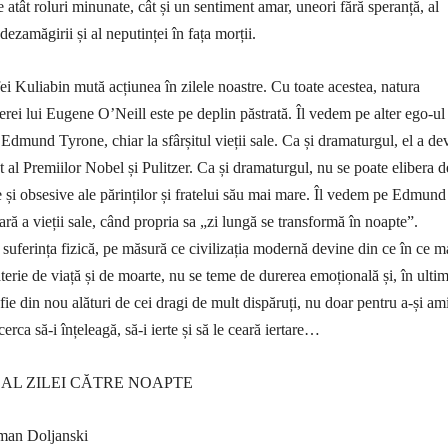
atât roluri minunate, cât și un sentiment amar, uneori fără speranță, al
 dezamăgirii și al neputinței în fața morții.
ei Kuliabin mută acțiunea în zilele noastre. Cu toate acestea, natura
erei lui Eugene O’Neill este pe deplin păstrată. Îl vedem pe alter ego-ul
l Edmund Tyrone, chiar la sfârșitul vieții sale. Ca și dramaturgul, el a de
at al Premiilor Nobel și Pulitzer. Ca și dramaturgul, nu se poate elibera d
e și obsesive ale părinților și fratelui său mai mare. Îl vedem pe Edmund
ră a vieții sale, când propria sa „zi lungă se transformă în noapte”.
suferința fizică, pe măsură ce civilizația modernă devine din ce în ce m
erie de viață și de moarte, nu se teme de durerea emoțională și, în ulti
 fie din nou alături de cei dragi de mult dispăruți, nu doar pentru a-și am
cerca să-i înțeleagă, să-i ierte și să le ceară iertare…
AL ZILEI CĂTRE NOAPTE
man Doljanski