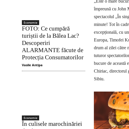
„Este o mare bucuri
împreună cu John M
spectacolul „În sin
Economie
minute! Tot în cadru
FOTO: Ce cumpără
excepțională, cu un
turiștii de la Bâlea Lac?
Europa, Timofei Kul
Descoperiri
drum al zilei către
ALARMANTE făcute de
tuturor spectatoril
Protecția Consumatorilor
bucure de această e
Vasile Antipa
Chiriac, directorul
Sibiu.
Economie
În culisele marochinăriei