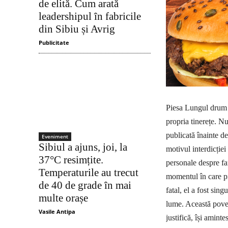
de elită. Cum arată
leadershipul în fabricile
din Sibiu și Avrig
Publicitate
Piesa Lungul drum a
propria tinerețe. Nu
publicată înainte de
Eveniment
Sibiul a ajuns, joi, la
motivul interdicție
37°C resimțite.
personale despre fam
Temperaturile au trecut
momentul în care pie
de 40 de grade în mai
fatal, el a fost sin
multe orașe
lume. Această poves
Vasile Antipa
justifică, își amint