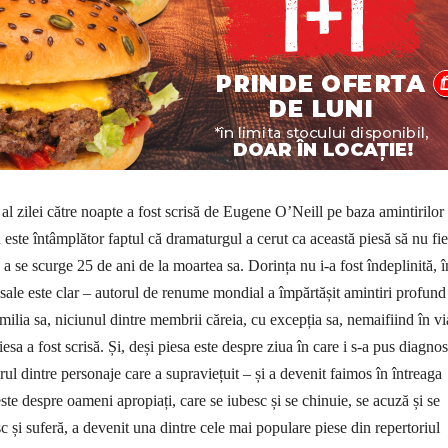
l zilei către noapte a fost scrisă de Eugene O’Neill pe baza amintirilor
 este întâmplător faptul că dramaturgul a cerut ca această piesă să nu fie
 a se scurge 25 de ani de la moartea sa. Dorința nu i-a fost îndeplinită, î
i sale este clar – autorul de renume mondial a împărtășit amintiri profund
ilia sa, niciunul dintre membrii căreia, cu excepția sa, nemaifiind în vi
sa a fost scrisă. Și, deși piesa este despre ziua în care i s-a pus diagnos
gurul dintre personaje care a supraviețuit – și a devenit faimos în întreaga
te despre oameni apropiați, care se iubesc și se chinuie, se acuză și se
esc și suferă, a devenit una dintre cele mai populare piese din repertoriul