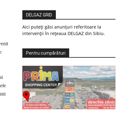
DELGAZ GRID
Aici puteți găsi anunțuri referitoare la
intervenții în rețeaua DELGAZ din Sibiu.
venit
e
Pentru cumpărături
ai
mele
inti