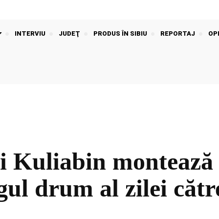
INTERVIU
JUDEŢ
PRODUS ÎN SIBIU
REPORTAJ
OPI
ei Kuliabin montează
ul drum al zilei căt