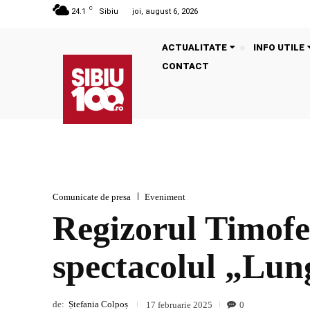
C
24.1
Sibiu
joi, august 6, 2026
ACTUALITATE
INFO UTILE
CONTACT
Comunicate de presa
Eveniment
Regizorul Timof
spectacolul „Lung
de:
Ștefania Colpoș
0
17 februarie 2025