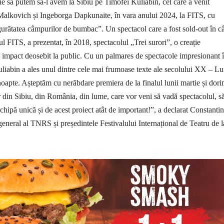
e să putem să-l avem la Sibiu pe Timofei Kuliabin, cel care a venit
alkovich și Ingeborga Dapkunaite, în vara anului 2024, la FITS, cu
gurătatea câmpurilor de bumbac”. Un spectacol care a fost sold-out în c
l FITS, a prezentat, în 2018, spectacolul „Trei surori”, o creație
 impact deosebit la public. Cu un palmares de spectacole impresionant 
iabin a ales unul dintre cele mai frumoase texte ale secolului XX – L
 noapte. Așteptăm cu nerăbdare premiera de la finalul lunii martie și dor
or din Sibiu, din România, din lume, care vor veni să vadă spectacolul, s
chipă unică și de acest proiect atât de important!”, a declarat Constantin
 general al TNRS și președintele Festivalului Internațional de Teatru de l