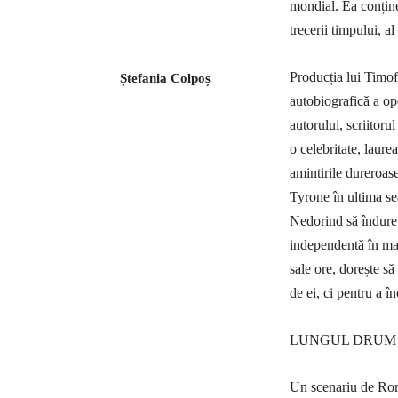
mondial. Ea conține 
trecerii timpului, al
Producția lui Timof
Ștefania Colpoș
autobiografică a op
autorului, scriitoru
o celebritate, laure
amintirile dureroas
Tyrone în ultima sea
Nedorind să îndure 
independentă în mat
sale ore, dorește să
de ei, ci pentru a în
LUNGUL DRUM 
Un scenariu de Ro