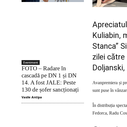
Apreciatul 
Kuliabin, 
Stanca” S
zilei cătr
Eveniment
Doljanski,
FOTO – Radare în
cascadă pe DN 1 și DN
14. A fost JALE: Peste
Avanpremiera și pre
130 de șofer sancționați
sunt puse în vânzar
Vasile Antipa
În distribuția spec
Fedorca, Radu Cost