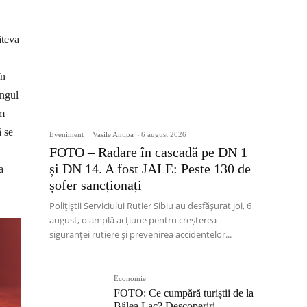
âteva
în
ungul
im
ă se
Eveniment
Vasile Antipa
-
6 august 2026
FOTO – Radare în cascadă pe DN 1
și DN 14. A fost JALE: Peste 130 de
a
șofer sancționați
Polițiștii Serviciului Rutier Sibiu au desfășurat joi, 6
august, o amplă acțiune pentru creșterea
siguranței rutiere și prevenirea accidentelor...
Economie
FOTO: Ce cumpără turiștii de la
Bâlea Lac? Descoperiri