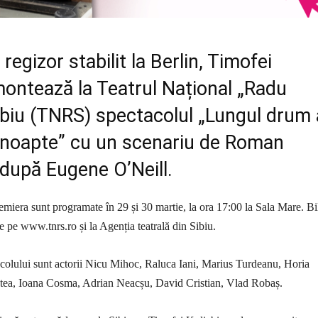
regizor stabilit la Berlin, Timofei
montează la Teatrul Național „Radu
ibiu (TNRS) spectacolul „Lungul drum 
e noapte” cu un scenariu de Roman
 după Eugene O’Neill.
miera sunt programate în 29 și 30 martie, la ora 17:00 la Sala Mare. Bi
e pe www.tnrs.ro și la Agenția teatrală din Sibiu.
tacolului sunt actorii Nicu Mihoc, Raluca Iani, Marius Turdeanu, Horia
ea, Ioana Cosma, Adrian Neacșu, David Cristian, Vlad Robaș.