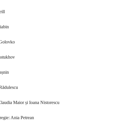
ill
iabin
 Golovko
astukhov
Pașnin
 Rădulescu
Claudia Maior și Ioana Nistorescu
 regie: Ania Petrean