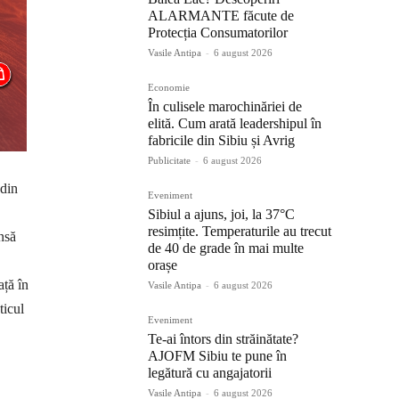
ALARMANTE făcute de
Protecția Consumatorilor
Vasile Antipa
-
6 august 2026
Economie
În culisele marochinăriei de
elită. Cum arată leadershipul în
fabricile din Sibiu și Avrig
Publicitate
-
6 august 2026
 din
Eveniment
Sibiul a ajuns, joi, la 37°C
resimțite. Temperaturile au trecut
nsă
de 40 de grade în mai multe
orașe
ață în
Vasile Antipa
-
6 august 2026
ticul
Eveniment
Te-ai întors din străinătate?
AJOFM Sibiu te pune în
legătură cu angajatorii
Vasile Antipa
-
6 august 2026