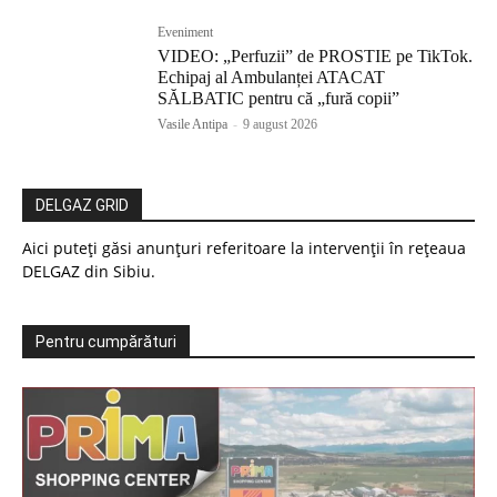
Eveniment
VIDEO: „Perfuzii” de PROSTIE pe TikTok.
Echipaj al Ambulanței ATACAT
SĂLBATIC pentru că „fură copii”
Vasile Antipa
-
9 august 2026
DELGAZ GRID
Aici puteți găsi anunțuri referitoare la intervenții în rețeaua
DELGAZ din Sibiu.
Pentru cumpărături