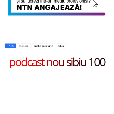
TAGS
ateliere
public speaking
sibiu
podcast nou sibiu 100