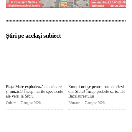
Știri pe același subiect
Piața Mare explodează de culoare
Emoții uriașe pentru sute de elevi
și muzică! Încep marile spectacole
din Sibiu! Încep probele scrise ale
ale verii la Sibiu
Bacalaureatului
Cultură
7 august 2026
Educatie
7 august 2026