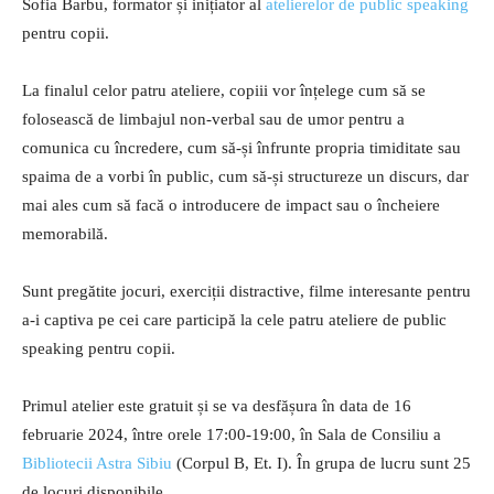
Sofia Barbu, formator și inițiator al
atelierelor de public speaking
pentru copii.
La finalul celor patru ateliere, copiii vor înțelege cum să se
folosească de limbajul non-verbal sau de umor pentru a
comunica cu încredere, cum să-și înfrunte propria timiditate sau
spaima de a vorbi în public, cum să-și structureze un discurs, dar
mai ales cum să facă o introducere de impact sau o încheiere
memorabilă.
Sunt pregătite jocuri, exerciții distractive, filme interesante pentru
a-i captiva pe cei care participă la cele patru ateliere de public
speaking pentru copii.
Primul atelier este gratuit și se va desfășura în data de 16
februarie 2024, între orele 17:00-19:00, în Sala de Consiliu a
Bibliotecii Astra Sibiu
(Corpul B, Et. I). În grupa de lucru sunt 25
de locuri disponibile.