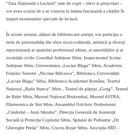
“Ziua Națională a Lecturii“ sute de copii ‒ elevi și preșcolari ‒
vor avea ocazia de a se conecta la lumea fascinantă a cărților în
timpul momentelor speciale de lectură.
În aceste sesiuni, alături de bibliotecarii astriști, vor participa o
serie de personalități din sfera socio-culturală, artistică și diverși
reprezentanți ai spațiului profesional sibian, ai autorităților și ai
societății civile: Consiliul Județean Sibiu, Inspectoratul Școlar
Județean Sibiu, Universitatea „Lucian Blaga” Sibiu, Academia
Forțelor Terestre „Nicolae Bălcescu”, Biblioteca Universității
„Lucian Blaga” Sibiu, Biblioteca Academiei Române, Teatrul
Național „Radu Stanca” Sibiu , Teatrul de păpuși „Gong”, Teatrul
de Balet Sibiu, Muzeul Național Brukenthal, Muzeul ASTRA,
Filarmonica de Stat Sibiu, Ansamblul Folcloric Profesionist
„Cindrelul – Junii Sibiului”, Direcția Generală de Asistență
Socială și Protecția Copilului Sibiu, Spitalul de Psihiatrie „Dr.
Gheorghe Preda” Sibiu, Crucea Roșie Sibiu, Asociația HÍD –