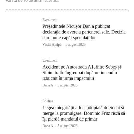
vârstă de 70 de ani.În aceste...
Eveniment
Președintele Nicușor Dan a publicat
declarația de avere a partenerei sale. Decizia
care pune capăt speculațiilor
Vasile Antipa
-
5 august 2026
Eveniment
Accident pe Autostrada A1, între Sebeș și
Sibiu: trafic îngreunat după un incendiu
izbucnit în urma impactului
Dana A
-
5 august 2026
Politica
Legea integrității a fost adoptată de Senat și
merge la promulgare. Dominic Fritz riscă să
își piardă mandatul de primar
Dana A
-
5 august 2026