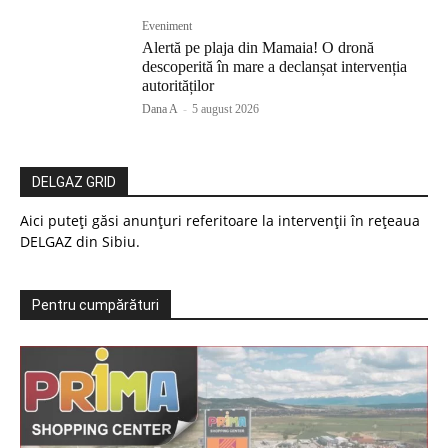
Eveniment
Alertă pe plaja din Mamaia! O dronă
descoperită în mare a declanșat intervenția
autorităților
Dana A
-
5 august 2026
DELGAZ GRID
Aici puteți găsi anunțuri referitoare la intervenții în rețeaua
DELGAZ din Sibiu.
Pentru cumpărături