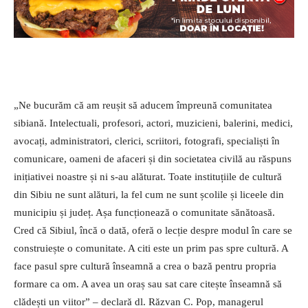
„Ne bucurăm că am reușit să aducem împreună comunitatea
sibiană. Intelectuali, profesori, actori, muzicieni, balerini, medici,
avocați, administratori, clerici, scriitori, fotografi, specialiști în
comunicare, oameni de afaceri și din societatea civilă au răspuns
inițiativei noastre și ni s-au alăturat. Toate instituțiile de cultură
din Sibiu ne sunt alături, la fel cum ne sunt școlile și liceele din
municipiu și județ. Așa funcționează o comunitate sănătoasă.
Cred că Sibiul, încă o dată, oferă o lecție despre modul în care se
construiește o comunitate. A citi este un prim pas spre cultură. A
face pasul spre cultură înseamnă a crea o bază pentru propria
formare ca om. A avea un oraș sau sat care citește înseamnă să
clădești un viitor” – declară dl. Răzvan C. Pop, managerul