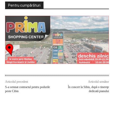
Pentru cumpărături
Articolul precedent
Articolul următor
S-a semnat contractul pentru podurile
În concert la Sibiu, după o tinereţe
peste Cibin
dedicată pianului