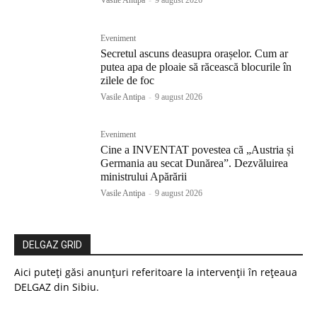
Vasile Antipa
-
9 august 2026
Eveniment
Secretul ascuns deasupra orașelor. Cum ar
putea apa de ploaie să răcească blocurile în
zilele de foc
Vasile Antipa
-
9 august 2026
Eveniment
Cine a INVENTAT povestea că „Austria și
Germania au secat Dunărea”. Dezvăluirea
ministrului Apărării
Vasile Antipa
-
9 august 2026
DELGAZ GRID
Aici puteți găsi anunțuri referitoare la intervenții în rețeaua
DELGAZ din Sibiu.