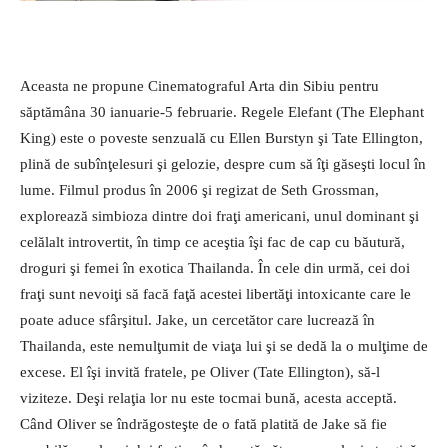
Aceasta ne propune Cinemato­graful Arta din Sibiu pentru
săptămâna 30 ianuarie-5 februarie. Regele Elefant (The Elephant
King) este o poveste sen­zuală cu Ellen Burstyn şi Tate Ellington,
plină de subînţelesuri şi gelozie, despre cum să îţi găseşti locul în
lume. Filmul produs în 2006 şi regizat de Seth Grossman,
explorează simbioza dintre doi fraţi americani, unul dominant şi
celălalt introvertit, în timp ce aceştia îşi fac de cap cu băutură,
droguri şi femei în exotica Thailanda. În cele din urmă, cei doi
fraţi sunt nevoiţi să facă faţă acestei libertăţi intoxicante care le
poate aduce sfârşitul.
Jake, un cercetător care lucrează în
Thailanda, este nemulţumit de viaţa lui şi se dedă la o mulţime de
excese. El îşi invită fratele, pe Oliver (Tate Ellington), să-l
viziteze. Deşi relaţia lor nu este tocmai bună, acesta acceptă.
Când Oliver se îndrăgosteşte de o fată platită de Jake să fie