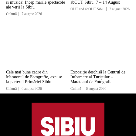
și muzică! Încep marile spectacole
abOUT Sibiu 7 – 14 August
ale verii la Sibiu
OUT and abOUT Sibiu
7 august 2026
Cultură
7 august 2026
Cele mai bune cadre din
Expoziție deschisă la Centrul de
Maratonul de Fotografie, expuse
Informare al Turiștilor –
la parterul Primăriei Sibiu
Maratonul de Fotografie
Cultură
6 august 2026
Cultură
6 august 2026