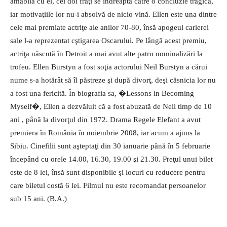
amabilă cu el, cei doi fraţi se îndreaptă către o concluzie tragică,
iar motivaţiile lor nu-i absolvă de nicio vină. Ellen este una dintre
cele mai premiate actriţe ale anilor 70-80, însă apogeul carierei
sale l-a reprezentat cştigarea Oscarului. Pe lângă acest premiu,
actriţa născută în Detroit a mai avut alte patru nominalizări la
trofeu. Ellen Burstyn a fost soţia actorului Neil Burstyn a cărui
nume s-a hotărât să îl păstreze şi după divorţ, deşi căsnicia lor nu
a fost una fericită. În biografia sa, �Lessons in Becoming
Myself�, Ellen a dezvăluit că a fost abuzată de Neil timp de 10
ani , până la divorţul din 1972. Drama Regele Elefant a avut
premiera în România în noiembrie 2008, iar acum a ajuns la
Sibiu. Cinefilii sunt aşteptaţi din 30 ianuarie până în 5 februarie
începând cu orele 14.00, 16.30, 19.00 şi 21.30. Preţul unui bilet
este de 8 lei, însă sunt disponibile şi locuri cu reducere pentru
care biletul costă 6 lei. Filmul nu este recomandat persoanelor
sub 15 ani. (B.A.)