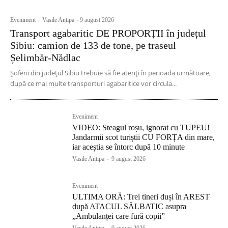
Eveniment
Vasile Antipa
-
9 august 2026
Transport agabaritic DE PROPORȚII în județul
Sibiu: camion de 133 de tone, pe traseul
Șelimbăr-Nădlac
Șoferii din județul Sibiu trebuie să fie atenți în perioada următoare,
după ce mai multe transporturi agabaritice vor circula...
Eveniment
VIDEO: Steagul roșu, ignorat cu TUPEU!
Jandarmii scot turiștii CU FORȚA din mare,
iar aceștia se întorc după 10 minute
Vasile Antipa
-
9 august 2026
Eveniment
ULTIMA ORĂ: Trei tineri duși în AREST
după ATACUL SĂLBATIC asupra
„Ambulanței care fură copii”