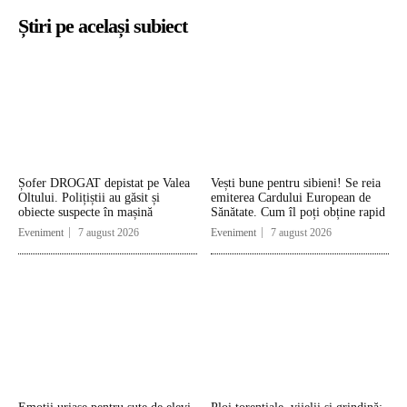
Știri pe același subiect
Șofer DROGAT depistat pe Valea
Vești bune pentru sibieni! Se reia
Oltului. Polițiștii au găsit și
emiterea Cardului European de
obiecte suspecte în mașină
Sănătate. Cum îl poți obține rapid
Eveniment
7 august 2026
Eveniment
7 august 2026