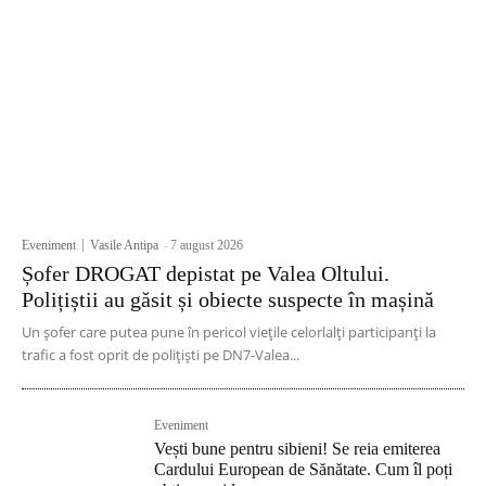
Eveniment
Vasile Antipa
-
7 august 2026
Șofer DROGAT depistat pe Valea Oltului.
Polițiștii au găsit și obiecte suspecte în mașină
Un șofer care putea pune în pericol viețile celorlalți participanți la
trafic a fost oprit de polițiști pe DN7-Valea...
Eveniment
Vești bune pentru sibieni! Se reia emiterea
Cardului European de Sănătate. Cum îl poți