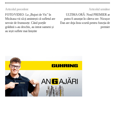
Articolul precedent
Articolul următor
FOTO/VIDEO: La „Bujori de Vis” în
ULTIMA ORĂ: Noul PREMIER ar
Micăsasa vii să-ți amintești că sufletul are
putea fi anunțat în câteva ore. Nicușor
nevoie de frumusețe. Când porțile
Dan are deja lista scurtă pentru funcția de
grădinii s-au deschis, au intrat oameni și
premier
au ieșit suflete mai liniștite