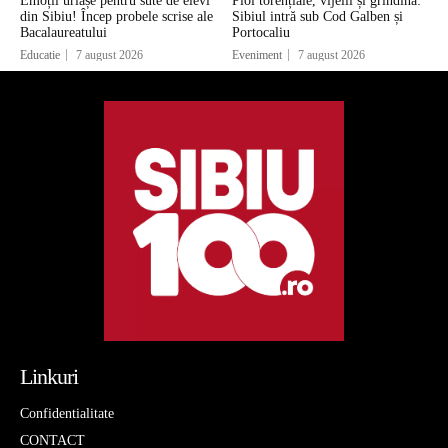
Emoții uriașe pentru sute de elevi
Ploi torențiale, vijelii și grindină:
din Sibiu! Încep probele scrise ale
Sibiul intră sub Cod Galben și
Bacalaureatului
Portocaliu
Educatie
7 august 2026
Eveniment
7 august 2026
Linkuri
Confidentialitate
CONTACT