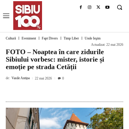
Cultură
Eveniment
Fapt Divers
Timp Liber
Unde Ieşim
Actualizat:
22 mai 2026
FOTO – Noaptea în care zidurile
Sibiului vorbesc: mister, istorie și
emoție pe strada Cetății
de:
Vasile Antipa
22 mai 2026
0