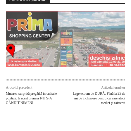
Articolul precedent
Articolul următor
Mutarea-surpriză pregătită în culisele
Lege extrem de DURĂ: Până la 25 de
politicii: la acest premier NU S-A
ani de închisoare pentru cei care atacă
GÂNDIT NIMENI
medici și asistenți