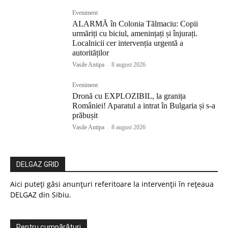
Eveniment
ALARMĂ în Colonia Tălmaciu: Copii
urmăriți cu biciul, amenințați și înjurați.
Localnicii cer intervenția urgentă a
autorităților
Vasile Antipa
-
8 august 2026
Eveniment
Dronă cu EXPLOZIBIL, la granița
României! Aparatul a intrat în Bulgaria și s-a
prăbușit
Vasile Antipa
-
8 august 2026
DELGAZ GRID
Aici puteți găsi anunțuri referitoare la intervenții în rețeaua
DELGAZ din Sibiu.
Pentru cumpărături