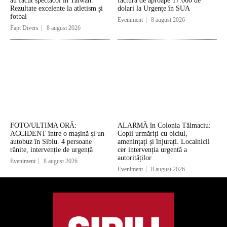
au făcut spectacol în Taiwan.
factură de aproape 17.000 de
Rezultate excelente la atletism și
dolari la Urgențe în SUA
fotbal
Eveniment
8 august 2026
Fapt Divers
8 august 2026
FOTO/ULTIMA ORĂ:
ALARMĂ în Colonia Tălmaciu:
ACCIDENT între o mașină și un
Copii urmăriți cu biciul,
autobuz în Sibiu. 4 persoane
amenințați și înjurați. Localnicii
rănite, intervenție de urgență
cer intervenția urgentă a
autorităților
Eveniment
8 august 2026
Eveniment
8 august 2026